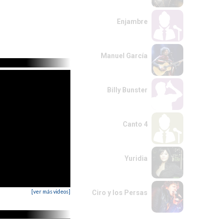
Enjambre
Manuel García
Billy Bunster
Canto 4
Yuridia
[ver más videos]
Ciro y los Persas