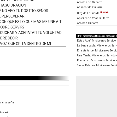
Acordes de Guitarra
O HAGO ORACION
Afinador de Guitarra
A Y NO VEO TU ROSTRO SEÑOR
¡nuevo!
Blog de LaCuerda
E PERSEVERAR
Aprender a tocar Guitarra
ION QUE ES LO QUE MAS ME UNE A TI
Acordes Guitarra
PODRE SERVIR?
ESCUCHAR Y ACEPATAR TU VOLUNTAD
Otras canciones de Misioneros Servidores 
ODRE DECIR
Estás Aquí, Misioneros Servidor
VOZ QUE GRITA DENTRO DE MI
La barca vacía, Misioneros Serv
En esta tarde, Misioneros Servi
Una Tarde, Misioneros Servidor
Fue tu luz, Misioneros Servidor
Suave Palabra, Misioneros Serv
o, una señal
Rosario