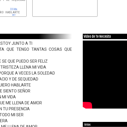
DO#m
RO HABLARTE

MI
Video de Te Necesito
STOY JUNTO A TI
TA QUE TENGO TANTAS COSAS QUE
 SE QUE PUEDO SER FELIZ
TRISTEZA LLENA MI VIDA
PORQUE A VECES LA SOLEDAD
ACIO Y DE SEQUEDAD
QUIERO HABLARTE
UE SIENTO SEÑOR
 MI VIDA
QUE ME LLENA DE AMOR
N TU PRESENCIA
TODO MI SER
TERA
Extras
E ME LLENA DE AMOR