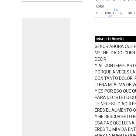
CORO

LA
Y ES POR ESO QUE QUIE
RE
Letra de Te Necesito
SEÑOR AHORA QUE E
ME HE DADO CUEN
DECIR
Y AL CONTEMPLARTE
PORQUE A VECES LA 
CON TANTO DOLOR, 
LLENA MI ALMA DE V
Y ES POR ESO QUE 
PARA DECIRTE LO Q
TE NECESITO AQUI EN
ERES EL ALIMENTO 
Y HE DESCUBIERTO E
ESA PAZ QUE LLENA 
ERES TU MI VIDA EN
ERES LA FUENTE QU