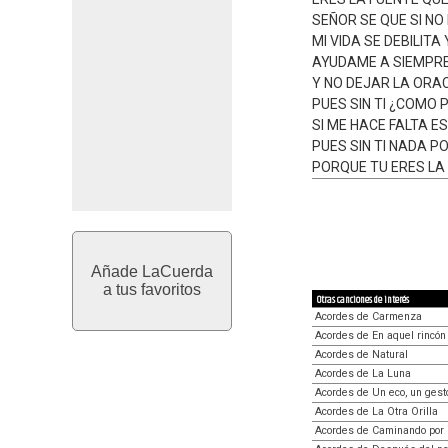
SEÑOR SE QUE SI N
MI VIDA SE DEBILIT
AYUDAME A SIEMPR
Y NO DEJAR LA ORAC
PUES SIN TI ¿COMO 
SI ME HACE FALTA 
PUES SIN TI NADA P
PORQUE TU ERES LA 
Añade LaCuerda
a tus favoritos
Otras canciones de interés
Acordes de Carmenza
Acordes de En aquel rincón
Acordes de Natural
Acordes de La Luna
Acordes de Un eco, un gest
Acordes de La Otra Orilla
Acordes de Caminando por 