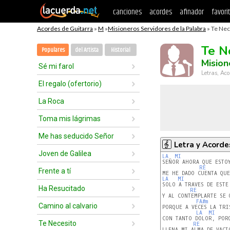
canciones
acordes
afinador
favori
Acordes de Guitarra
»
M
»
Misioneros Servidores de la Palabra
» Te Nec
Te N
Populares
del Artista
Historial
Mision
Sé mi farol
Letras, Aco
El regalo (ofertorio)
La Roca
Toma mis lágrimas
Me has seducido Señor
Letra y Acorde
Joven de Galilea
LA
MI
SEÑOR AHORA QUE ESTOY
RE
Frente a tí
LA
MI
SOLO A TRAVES DE ESTE 
Ha Resucitado
RE
Y AL CONTEMPLARTE SE 
FA#m
Camino al calvario
PORQUE A VECES LA TRIS
LA
MI
CON TANTO DOLOR, PORQ
Te Necesito
RE
LLENA MI ALMA DE VACIO