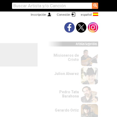
⚲
Inscripción
Conexión
Artistas Sugeridos
Misioneros de
Cristo
Julion Alvarez
Pedro Tata
Barahona
Gerardo Ortiz