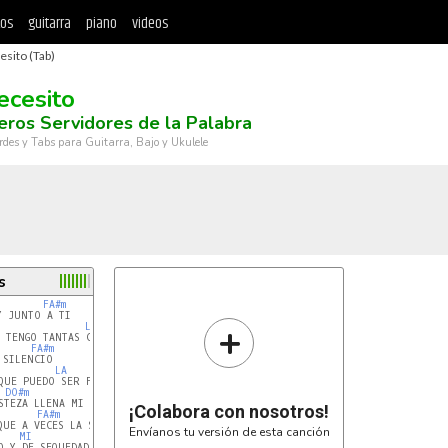
tos
guitarra
piano
videos
esito (Tab)
ecesito
eros Servidores de la Palabra
rdes y Tabs para Guitarra, Bajo y Ukulele
s
FA#m
 JUNTO A TI

+
LA
MI
FA#m
SILENCIO

LA
MI
QUE PUEDO SER FELIZ

DO#m
RE
TEZA LLENA MI VIDA

¡Colabora con nosotros!
FA#m
DO#m
UE A VECES LA SOLEDAD

Envíanos tu versión de esta canción
MI
MI7
 Y DE SEQUEDAD
