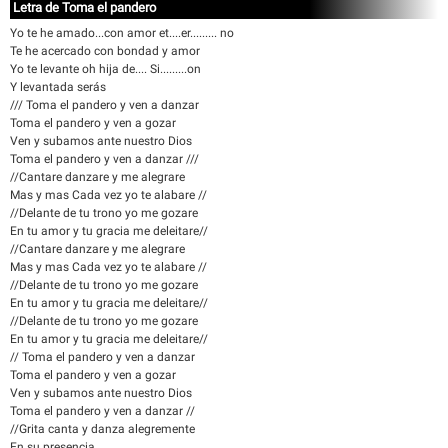
Letra de Toma el pandero
Yo te he amado...con amor et....er......... no
Te he acercado con bondad y amor
Yo te levante oh hija de.... Si.........on
Y levantada serás
/// Toma el pandero y ven a danzar
Toma el pandero y ven a gozar
Ven y subamos ante nuestro Dios
Toma el pandero y ven a danzar ///
//Cantare danzare y me alegrare
Mas y mas Cada vez yo te alabare //
//Delante de tu trono yo me gozare
En tu amor y tu gracia me deleitare//
//Cantare danzare y me alegrare
Mas y mas Cada vez yo te alabare //
//Delante de tu trono yo me gozare
En tu amor y tu gracia me deleitare//
//Delante de tu trono yo me gozare
En tu amor y tu gracia me deleitare//
// Toma el pandero y ven a danzar
Toma el pandero y ven a gozar
Ven y subamos ante nuestro Dios
Toma el pandero y ven a danzar //
//Grita canta y danza alegremente
En su presencia