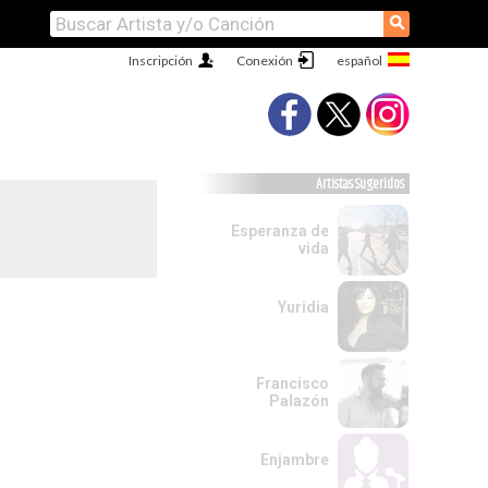
⚲
Inscripción
Conexión
Artistas Sugeridos
Esperanza de
vida
Yuridia
Francisco
Palazón
Enjambre