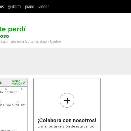
tos
guitarra
piano
videos
te perdí
moso
rdes y Tabs para Guitarra, Bajo y Ukulele
s
mejor
✓
versión
G
A
o conmigo

+
7
G
A
or solo tu amigo

¡Colabora con nosotros!
Envíanos tu versión de esta canción
guien asi
