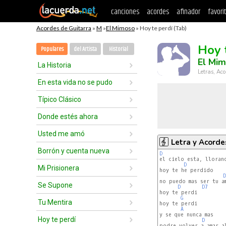
canciones
acordes
afinador
favori
Acordes de Guitarra
»
M
»
El Mimoso
» Hoy te perdí (Tab)
Hoy 
Populares
del Artista
Historial
El Mi
La Historia
Letras, Aco
En esta vida no se pudo
Típico Clásico
Donde estés ahora
Usted me amó
Letra y Acorde
Borrón y cuenta nueva
D
el cielo esta, llorand
D
Mi Prisionera
hoy te he perdido

D
no puedo mas ser tu am
Se Supone
D
D7
hoy te perdi

G
Tu Mentira
hoy te perdi

A
y se que nunca mas

Hoy te perdí
D
podre volver a amar al