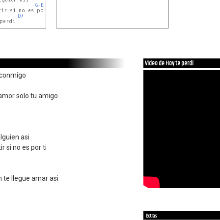
G
-
Em
ir si no es por ti

D7
perdi

Video de Hoy te perdí
o conmigo
amor solo tu amigo
lguien asi
r si no es por ti
n te llegue amar asi
Extras