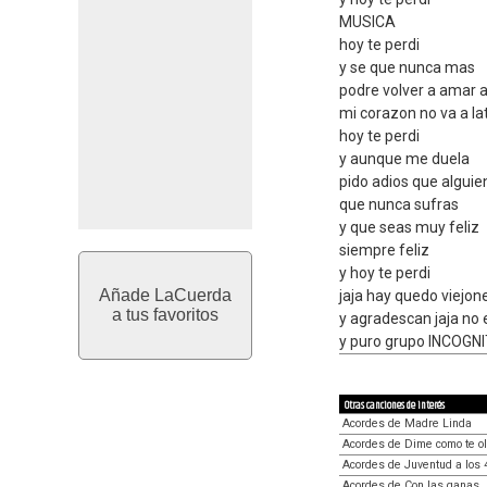
MUSICA
hoy te perdi
y se que nunca mas
podre volver a amar a
mi corazon no va a lati
hoy te perdi
y aunque me duela
pido adios que alguie
que nunca sufras
y que seas muy feliz
siempre feliz
y hoy te perdi
Añade LaCuerda
jaja hay quedo viejone
a tus favoritos
y agradescan jaja n
y puro grupo INCOGNIT
Otras canciones de interés
Acordes de Madre Linda
Acordes de Dime como te ol
Acordes de Juventud a los 
Acordes de Con las ganas