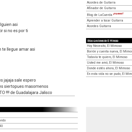
Acordes de Guitarra
Afinador de Guitarra
¡nuevo!
Blog de LaCuerda
Aprender a tocar Guitarra
lguien asi
Acordes Guitarra
r si no es por ti
Otras canciones de El Mimoso
Hoy Necesito, El Mimoso
n te llegue amar asi
Borrón y cuenta nueva, El Mimo
Todavía te quiero, El Mimoso
Usted me amó, El Mimoso
Donde estés ahora, El Mimoso
En esta vida no se pudo, El Mi
s jajaja sale espero
o es siertopues masomenos
O !!!! de Guadalajara Jalisco
vido
40