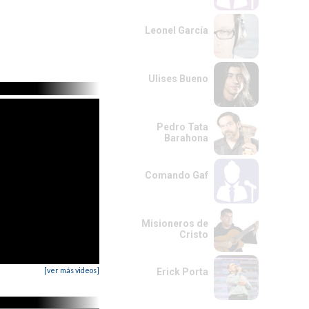
Leonel García
Ulises Bueno
Pedro Tata
Barahona
Comando Gaf
Misioneros de
Cristo
[ver más videos]
Erick Porta