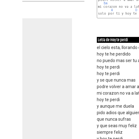
Bm
mi corazon no va a lat
A
D
solo por ti y hoy te 
G
Letra de Hoy te perdí
el cielo esta, llorand
hoy te he perdido
no puedo mas ser tu 
hoy te perdi
hoy te perdi
y se que nunca mas
podre volver a amar a
mi corazon no va a lati
hoy te perdi
y aunque me duela
pido adios que alguie
que nunca sufras
y que seas muy feliz
siempre feliz
y hoy te perdi