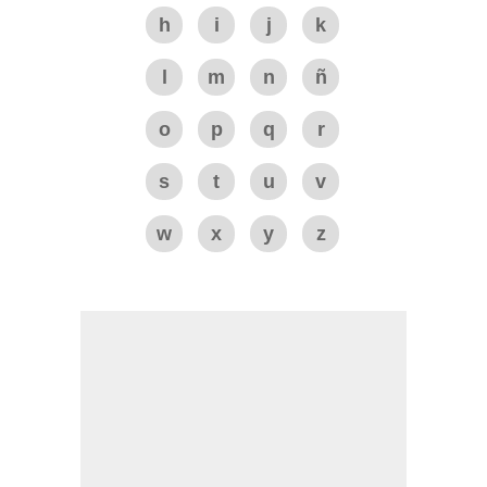
h
i
j
k
l
m
n
ñ
o
p
q
r
s
t
u
v
w
x
y
z