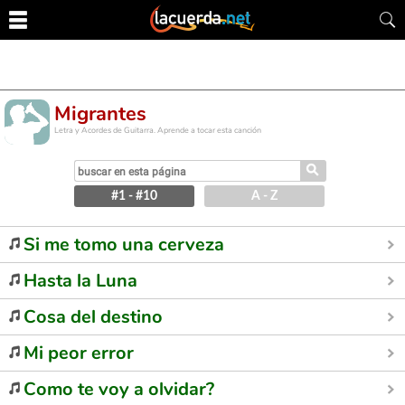
Migrantes
Letra y Acordes de Guitarra. Aprende a tocar esta canción
⚲
#1 - #10
A - Z
Si me tomo una cerveza
Hasta la Luna
Cosa del destino
Mi peor error
Como te voy a olvidar?