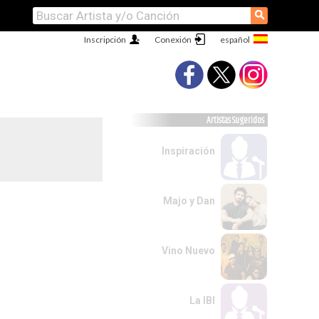
⚲
Inscripción
Conexión
Artistas Sugeridos
Inspiración
Majo y Dan
Vino Nuevo
La IBI