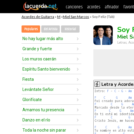
canciones
acordes
afinador
favori
Acordes de Guitarra
»
M
»
Miel San Marcos
» Soy Feliz (Tab)
Soy 
Populares
del Artista
Historial
Miel S
No hay lugar más alto
Letras, Aco
Grande y fuerte
Los muros caerán
Espíritu Santo bienvenido
Fiesta
Letra y Acorde
Levántate Señor
Intro: 
F
 - 
C
 - 
G
 - 
Am
F
C
G
Am
Glorifícate
F
C
G
A
Amamos tu presencia
F
C
G
Am
F
C
G
Danzo en el río
Cristo Jesús, me haces
F
C
G
Am
Toda la noche sin parar
F
C
G