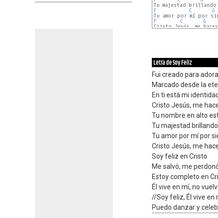
F
C
G
F
C
G
Cristo Jesús, me haces
Letra de Soy Feliz
Fui creado para adora
Marcado desde la ete
En ti está mi identida
Cristo Jesús, me hace
Tu nombre en alto es
Tu majestad brillando
Tu amor por mí por s
Cristo Jesús, me hace
Soy feliz en Cristo
Me salvó, me perdon
Estoy completo en Cr
Él vive en mí, no vuelv
//Soy feliz, Él vive en
Puedo danzar y celeb