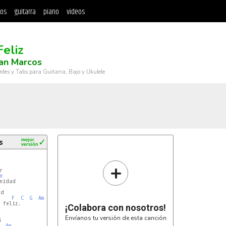
tos
guitarra
piano
videos
Feliz
an Marcos
rdes y Tabs para Guitarra, Bajo y Ukulele
s
mejor
✓
versión
+
m
F
C
G
Am
 feliz.

¡Colabora con nosotros!
Envíanos tu versión de esta canción
Am