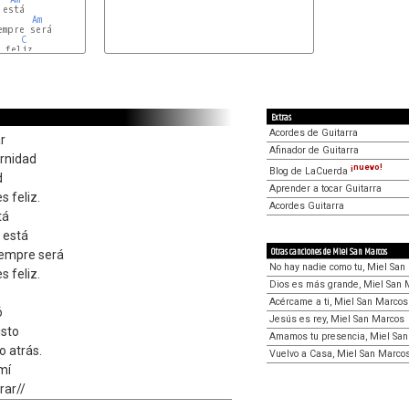
Am
C
 feliz.

Extras
Acordes de Guitarra
r
Afinador de Guitarra
rnidad
¡nuevo!
Blog de LaCuerda
d
Aprender a tocar Guitarra
s feliz.
Acordes Guitarra
tá
 está
Otras canciones de Miel San Marcos
iempre será
No hay nadie como tu, Miel San
s feliz.
Dios es más grande, Miel San 
Acércame a ti, Miel San Marcos
ó
Jesús es rey, Miel San Marcos
isto
Amamos tu presencia, Miel Sa
o atrás.
Vuelvo a Casa, Miel San Marco
 mí
rar//