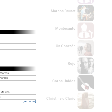
Marcos Brunet
Montesanto
Un Corazón
Rojo
 Marcos
Marcos
Coros Unidos
n Marcos
s
Christine d'Clario
[ver todas]