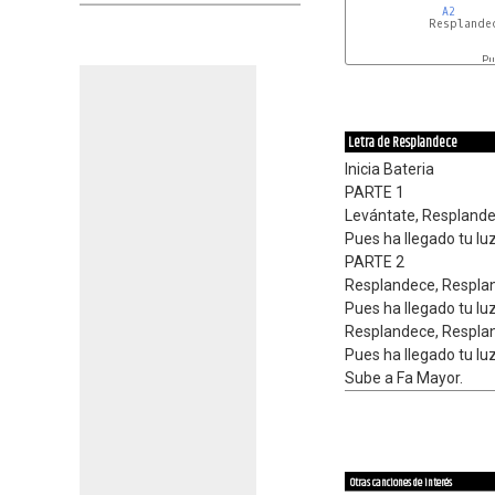
A2
     
            Resplande
                    Pu
Letra de Resplandece
Inicia Bateria
PARTE 1
Levántate, Resplande
Pues ha llegado tu luz,
PARTE 2
Resplandece, Respla
Pues ha llegado tu luz
Resplandece, Respla
Pues ha llegado tu lu
Sube a Fa Mayor.
Otras canciones de interés