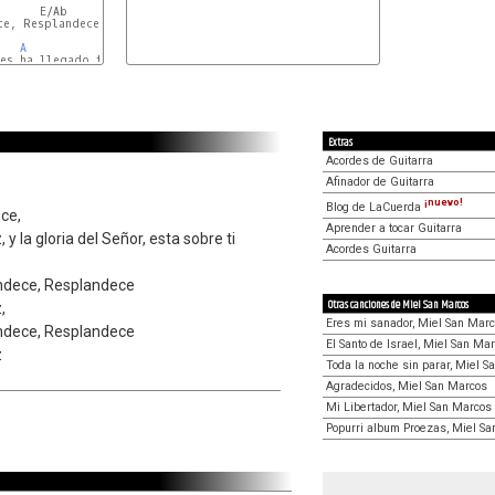
       E/Ab        
Gmaj7
F#m7
ce, Resplandece,          Resplandece

A
B
es ha llegado tu luz,

Extras
Acordes de Guitarra
Afinador de Guitarra
¡nuevo!
Blog de LaCuerda
ce,
Aprender a tocar Guitarra
 y la gloria del Señor, esta sobre ti
Acordes Guitarra
ndece, Resplandece
Otras canciones de Miel San Marcos
,
Eres mi sanador, Miel San Mar
ndece, Resplandece
El Santo de Israel, Miel San Ma
z
Toda la noche sin parar, Miel 
Agradecidos, Miel San Marcos
Mi Libertador, Miel San Marcos
Popurri album Proezas, Miel S