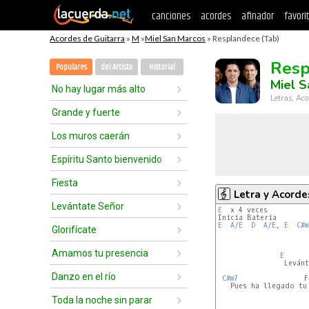
canciones
acordes
afinador
favori
Acordes de Guitarra
»
M
»
Miel San Marcos
» Resplandece (Tab)
Resp
Populares
del Artista
Historial
Miel S
No hay lugar más alto
Letras, Aco
Grande y fuerte
Los muros caerán
Espíritu Santo bienvenido
Fiesta
Letra y Acorde
Levántate Señor
E
  x 4 veces

E
A/E
D
A/E
, 
E
C#m
Glorifícate
                      
Amamos tu presencia
E
                Levánt
Danzo en el río
C#m7
                F
   Pues ha llegado tu
Toda la noche sin parar
                      