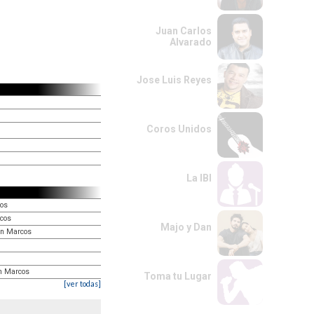
Juan Carlos
Alvarado
Jose Luis Reyes
Coros Unidos
La IBI
cos
rcos
Majo y Dan
San Marcos
an Marcos
Toma tu Lugar
[ver todas]