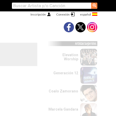
⚲
Inscripción
Conexión
Artistas Sugeridos
Elevation
Worship
Generación 12
Coalo Zamorano
Marcela Gandara