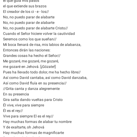
el que guía mis pasos
el que extiende sus brazos
El creador de los ci - e - los//
No, no puedo parar de alabarte
No, no puedo parar de alabarte
No, no puedo parar de alabarte Cristo//
Cuando el Señor hiciere volver la cautividad
Seremos como los que sueñan//
Mi boca llenará de risa, mis labios de alabanza,
Entonces dirán las naciones:
Grandes cosas ha hecho el Señor//
Me gozaré, me gozaré, me gozaré,
me gozaré en Jehová. [¡Gózate!]
Pues ha llevado todo dolor, me ha hecho libre//
Así como David cantaba, así como David danzaba,
Así como David fluía en su presencia//
//Grita canta y danza alegremente
En su presencia
Gira salta dando vueltas para Cristo
Él vive, vive para siempre
Él es el rey//
Vive para siempre El es el rey//
Hay muchas formas de alabar tu nombre
Y de exaltarte, oh Jehová
Hay muchas formas de magnificarte