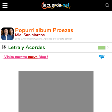
Popurri album Proezas
Miel San Marcos
Letra y Acordes de Guitarra. Aprende a tocar esta canción
Letra y Acordes
¡ Visita nuestro
nuevo
Blog !