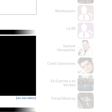
Montesanto
La IBI
Samuel
Hernandez
Coalo Zamorano
En Espiritu y en
Verdad
[ver más videos]
Fernel Monroy