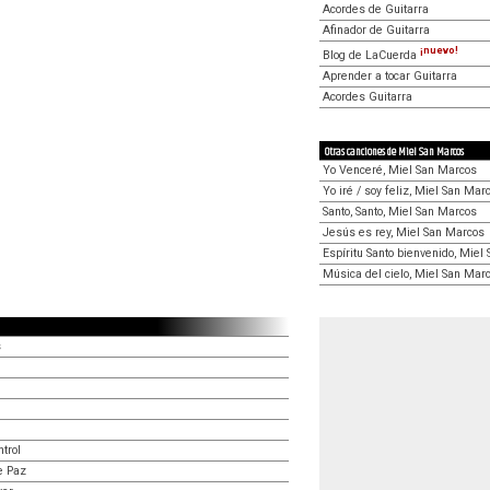
Acordes de Guitarra
Afinador de Guitarra
¡nuevo!
Blog de LaCuerda
Aprender a tocar Guitarra
Acordes Guitarra
Otras canciones de Miel San Marcos
Yo Venceré, Miel San Marcos
Yo iré / soy feliz, Miel San Mar
Santo, Santo, Miel San Marcos
Jesús es rey, Miel San Marcos
Espíritu Santo bienvenido, Miel
Música del cielo, Miel San Mar
s
trol
e Paz