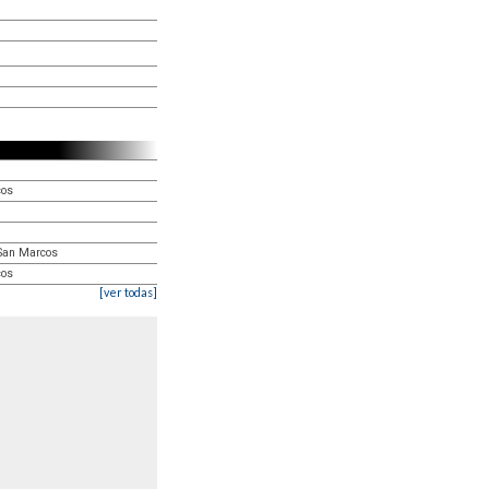
cos
 San Marcos
cos
[ver todas]