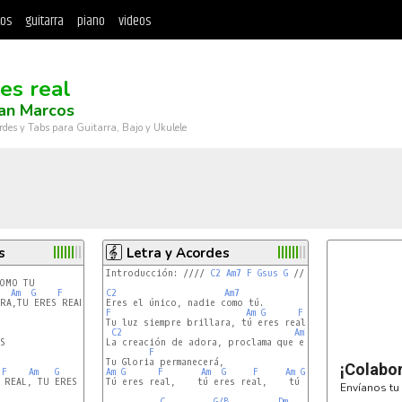
tos
guitarra
piano
videos
 es real
an Marcos
rdes y Tabs para Guitarra, Bajo y Ukulele
s
Letra y Acordes
Introducción: //// 
C2
Am7
F
Gsus
G
 ////

OMO TU

Am
G
F
C2
Am7
F
Am
G
F
Tu luz siempre brillara, tú eres real

C2
Am7


La creación de adora, proclama que eres Dios

F
¡Colabo
F
Am
G
F
Am
G
F
Am
G
F
Am
G
F
 REAL, TU ERES REAL

Tú eres real,    tú eres real,    tú eres real.

Envíanos tu 
C
G/B
Dm
F2