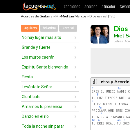
canciones
acordes
afinador
favori
Acordes de Guitarra
»
M
»
Miel San Marcos
» Dios es real (Tab)
Dios
Populares
del Artista
Historial
Miel S
No hay lugar más alto
Letras, Aco
Grande y fuerte
Los muros caerán
Espíritu Santo bienvenido
Fiesta
Letra y Acorde
Levántate Señor
C
Am
ERES EL UNICO NADIE C
F
Glorifícate
C
Amamos tu presencia
Am
PROCLAMA QUE ERES DIOS
F
Danzo en el río
Am
G
F
Am
G
TU ERES REAL, TU ERES
Toda la noche sin parar