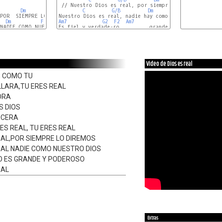
 // Nuestro Dios es real, por siempre lo diremos

Dm
F
C
G/B
Dm
F2
POR  SIEMPRE LO DIREMOS

Dm
F
Am7
G2
F2
Am7
G2
F2
F
Dm
C/E
F
F/G
F
Video de Dios es real
E COMO TU
LLARA,TU ERES REAL
ORA
S DIOS
ECERA
RES REAL, TU ERES REAL
EAL,POR SIEMPRE LO DIREMOS
EAL NADIE COMO NUESTRO DIOS
RO ES GRANDE Y PODEROSO
EAL
Extras