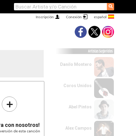
⚲
Inscripción
Conexión
Artistas Sugeridos
Danilo Montero
Coros Unidos
+
Abel Pintos
ra con nosotros!
Alex Campos
versión de esta canción