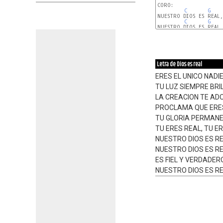
CORO:

C
G
NUESTRO DIOS ES REAL,
C
G
Am
G
C
Am
Letra de Dios es real
ERES EL UNICO NADI
TU LUZ SIEMPRE BRI
LA CREACION TE AD
PROCLAMA QUE ERE
TU GLORIA PERMAN
TU ERES REAL, TU E
NUESTRO DIOS ES R
NUESTRO DIOS ES R
ES FIEL Y VERDADE
NUESTRO DIOS ES R