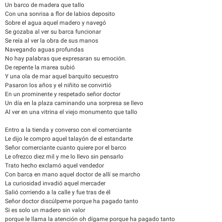
Un barco de madera que tallo
Con una sonrisa a flor de labios deposito
Sobre el agua aquel madero y navegó
Se gozaba al ver su barca funcionar
Se reía al ver la obra de sus manos
Navegando aguas profundas
No hay palabras que expresaran su emoción.
De repente la marea subió
Y una ola de mar aquel barquito secuestro
Pasaron los años y el niñito se convirtió
En un prominente y respetado señor doctor
Un día en la plaza caminando una sorpresa se llevo
Al ver en una vitrina el viejo monumento que tallo
Entro a la tienda y converso con el comerciante
Le dijo le compro aquel talayón de el estandarte
Señor comerciante cuanto quiere por el barco
Le ofrezco diez mil y me lo llevo sin pensarlo
Trato hecho exclamó aquel vendedor
Con barca en mano aquel doctor de allí se marcho
La curiosidad invadió aquel mercader
Salió corriendo a la calle y fue tras de él
Señor doctor discúlpeme porque ha pagado tanto
Si es solo un madero sin valor
porque le llama la atención oh dígame porque ha pagado tanto