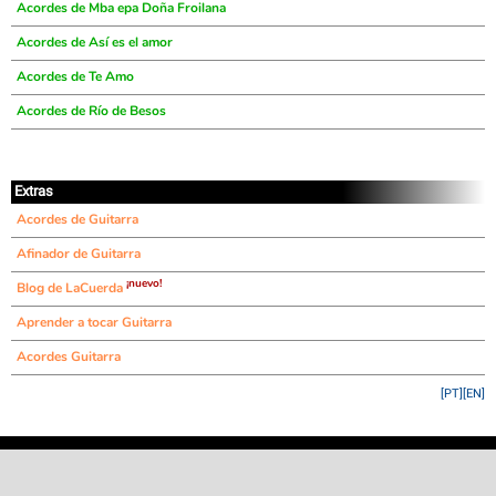
Acordes de Mba epa Doña Froilana
Acordes de Así es el amor
Acordes de Te Amo
Acordes de Río de Besos
Extras
Acordes de Guitarra
Afinador de Guitarra
¡nuevo!
Blog de LaCuerda
Aprender a tocar Guitarra
Acordes Guitarra
[PT]
[EN]
©
LaCuerda
.net
·
·
·
aviso legal
privacidad
contacto