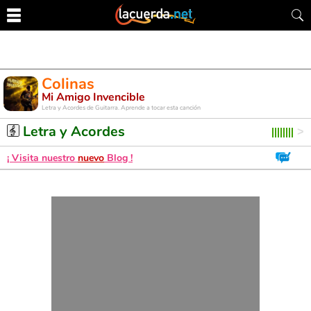
Colinas
Mi Amigo Invencible
Letra y Acordes de Guitarra. Aprende a tocar esta canción
Letra y Acordes
¡ Visita nuestro
nuevo
Blog !