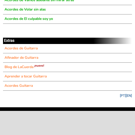
Acordes de Vamos adelante sin mirar atrás
Acordes de Volar sin alas
Acordes de El culpable soy yo
Extras
Acordes de Guitarra
Afinador de Guitarra
¡nuevo!
Blog de LaCuerda
Aprender a tocar Guitarra
Acordes Guitarra
[PT]
[EN]
©
LaCuerda
.net
·
·
·
aviso legal
privacidad
contacto