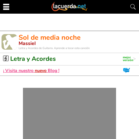
Sol de media noche
Massiel
Letra y Acordes de Guitarra. Aprende a tocar esta canción
Letra y Acordes
¡ Visita nuestro
nuevo
Blog !