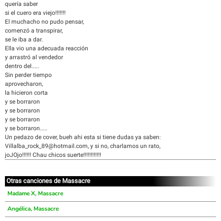
quería saber
si el cuero era viejo!!!!!!!
El muchacho no pudo pensar,
comenzó a transpirar,
se le iba a dar.
Ella vio una adecuada reacción
y arrastró al vendedor
dentro del.....
Sin perder tiempo
aprovecharon,
la hicieron corta
y se borraron
y se borraron
y se borraron
y se borraron.....
Un pedazo de cover, bueh ahi esta si tiene dudas ya saben:
Villalba_rock_89@hotmail.com, y si no, charlamos un rato,
joJOjo!!!!!! Chau chicos suerte!!!!!!!!!!!!
Otras canciones de Massacre
Madame X, Massacre
Angélica, Massacre