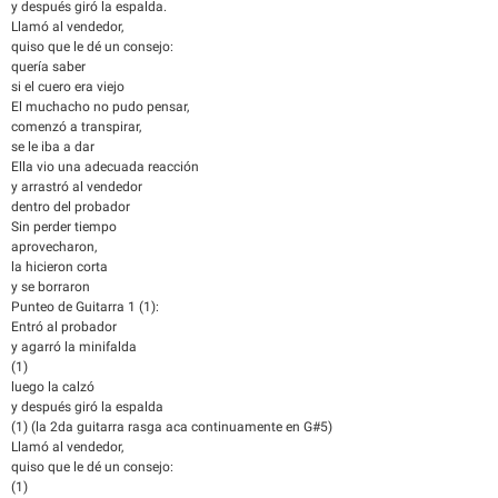
y después giró la espalda.
Llamó al vendedor,
quiso que le dé un consejo:
quería saber
si el cuero era viejo
El muchacho no pudo pensar,
comenzó a transpirar,
se le iba a dar
Ella vio una adecuada reacción
y arrastró al vendedor
dentro del probador
Sin perder tiempo
aprovecharon,
la hicieron corta
y se borraron
Punteo de Guitarra 1 (1):
Entró al probador
y agarró la minifalda
(1)
luego la calzó
y después giró la espalda
(1) (la 2da guitarra rasga aca continuamente en G#5)
Llamó al vendedor,
quiso que le dé un consejo:
(1)