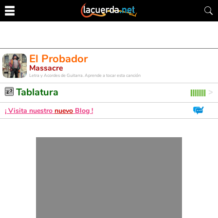
El Probador
Massacre
Letra y Acordes de Guitarra. Aprende a tocar esta canción
Tablatura
¡ Visita nuestro
nuevo
Blog !