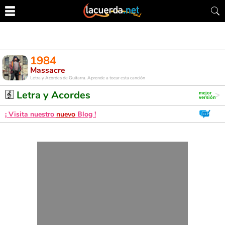
1984
Massacre
Letra y Acordes de Guitarra. Aprende a tocar esta canción
Letra y Acordes
¡ Visita nuestro
nuevo
Blog !