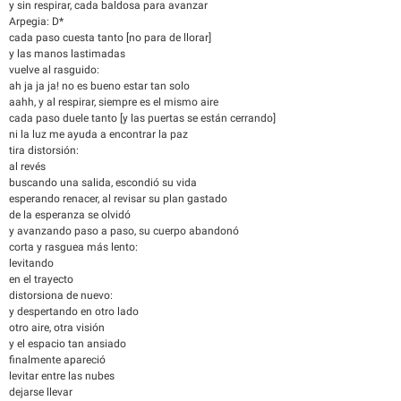
y sin respirar, cada baldosa para avanzar
Arpegia: D*
cada paso cuesta tanto [no para de llorar]
y las manos lastimadas
vuelve al rasguido:
ah ja ja ja! no es bueno estar tan solo
aahh, y al respirar, siempre es el mismo aire
cada paso duele tanto [y las puertas se están cerrando]
ni la luz me ayuda a encontrar la paz
tira distorsión:
al revés
buscando una salida, escondió su vida
esperando renacer, al revisar su plan gastado
de la esperanza se olvidó
y avanzando paso a paso, su cuerpo abandonó
corta y rasguea más lento:
levitando
en el trayecto
distorsiona de nuevo:
y despertando en otro lado
otro aire, otra visión
y el espacio tan ansiado
finalmente apareció
levitar entre las nubes
dejarse llevar