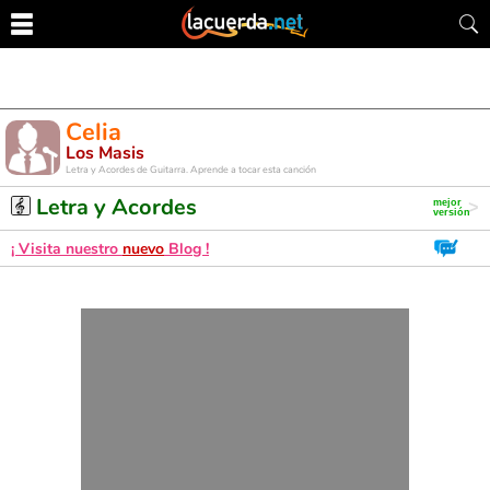
Celia
Los Masis
Letra y Acordes de Guitarra. Aprende a tocar esta canción
Letra y Acordes
¡ Visita nuestro
nuevo
Blog !