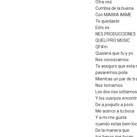
Otra vez
Cumbia de la buena
Con MARKA AKME
Te quedaste
Esto es
NES PRODUCCIONES
QUELI PRO MUSIC
QF#m
Quisiera que tu y yo
Nos conozcamos
Te aseguro que esta
pasaremos piola
Mientras un par de t
Nos tomamos
Los dos nos soltamos
Y los cuerpos encon
De a poquito a poco
Me acerco a tu boca
Y a mi me gusta
cuando estas bien lo
De la manera que
tus besos me tocan