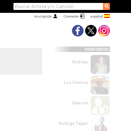
⚲
Inscripción
Conexión
Artistas Sugeridos
Rodrigo
Los Charros
Sabroso
Rodrigo Tapari