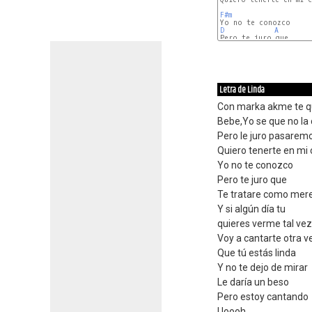
F#m
D
A
Pero te juro que

E
Letra de Linda
Con marka akme te q
Bebe,Yo se que no la
Pero le juro pasaremo
Quiero tenerte en mi
Yo no te conozco
Pero te juro que
Te tratare como mer
Y si algún día tu
quieres verme tal vez
Voy a cantarte otra v
Que tú estás linda
Y no te dejo de mirar
Le daría un beso
Pero estoy cantando
Uoooh