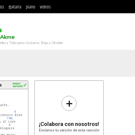
tos
guitarra
piano
videos
a
 Akme
rdes y Tabs para Guitarra, Bajo y Ukulele
s
mejor
✓
versión
+
ste..

A
F#m
¡Colabora con nosotros!
A
Envíanos tu versión de esta canción