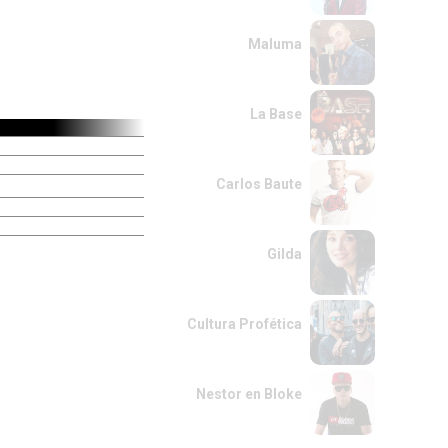
Maluma
La Base
Carlos Baute
Gilda
Cultura Profética
Nestor en Bloke