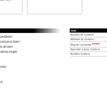
Extras
Acordes de Guitarra
uedaste..
Afinador de Guitarra
 conozco bien
¡nuevo!
Blog de LaCuerda
s al cien
Aprender a tocar Guitarra
 cama mujer
Acordes Guitarra
eces
ez