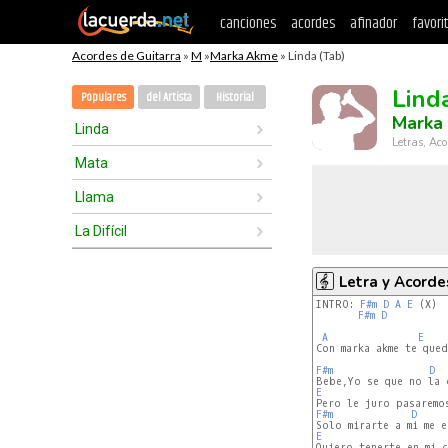
canciones
acordes
afinador
favori
Acordes de Guitarra
»
M
»
Marka Akme
» Linda (Tab)
Lind
Populares
del Artista
Historial
Marka
Linda
Letras, Aco
Mata
Llama
La Difícil
Letra y Acorde
INTRO: 
F#m
D
A
E
 (X)

F#m
D
A
E
Con marka akme te queda
F#m
D
E
F#m
D
E