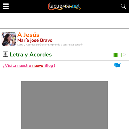
A Jesús
María josé Bravo
Letra y Acordes de Guitarra. Aprende a tocar esta canción
Letra y Acordes
¡ Visita nuestro
nuevo
Blog !