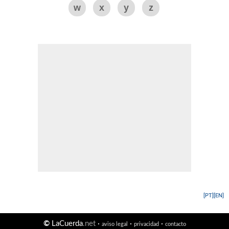
w
x
y
z
[PT]
[EN]
©
LaCuerda
.net
·
·
·
aviso legal
privacidad
contacto