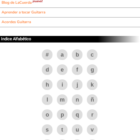
¡nuevo!
Blog de LaCuerda
Aprender a tocar Guitarra
Acordes Guitarra
Indice Alfabético
#
a
b
c
d
e
f
g
h
i
j
k
l
m
n
ñ
o
p
q
r
s
t
u
v