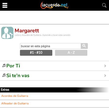
Margarett
Letra y Acordes de Guitarra. Aprende a tocar esta canción
⚲
#1 - #10
A - Z
Por Ti
Si te'n vas
Extras
Acordes de Guitarra
Afinador de Guitarra