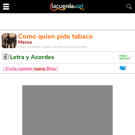
Como quien pide tabaco
Marea
Letra y Acordes de Guitarra. Aprende a tocar esta canción
Letra y Acordes
¡ Visita nuestro
nuevo
Blog !