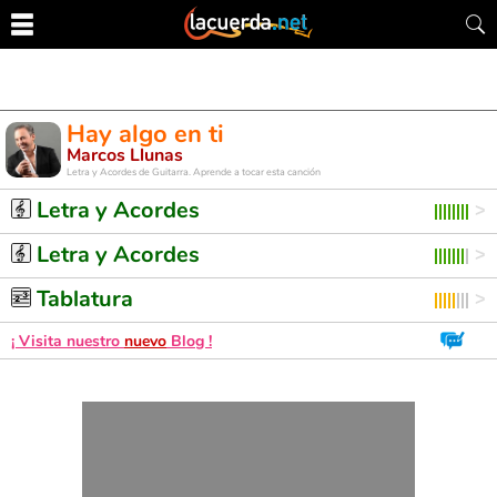
Hay algo en ti
Marcos Llunas
Letra y Acordes de Guitarra. Aprende a tocar esta canción
Letra y Acordes
Letra y Acordes
Tablatura
¡ Visita nuestro
nuevo
Blog !