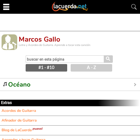
Marcos Gallo
Letra y Acordes de Guitarra. Aprende a tocar esta canción
⚲
#1 - #10
A - Z
Océano
Extras
Acordes de Guitarra
Afinador de Guitarra
¡nuevo!
Blog de LaCuerda
Aprender a tocar Guitarra