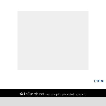
[PT]
[EN]
©
LaCuerda
.net
·
·
·
aviso legal
privacidad
contacto