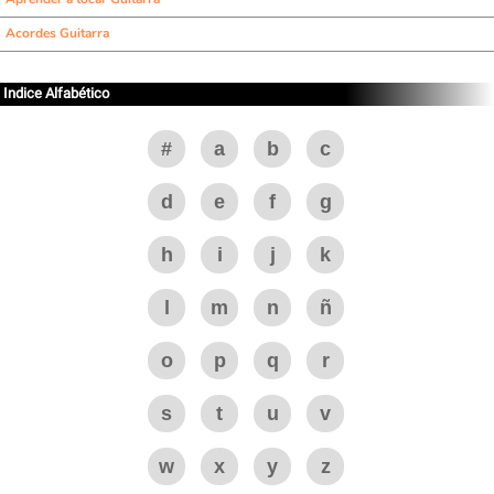
Acordes Guitarra
Indice Alfabético
#
a
b
c
d
e
f
g
h
i
j
k
l
m
n
ñ
o
p
q
r
s
t
u
v
w
x
y
z