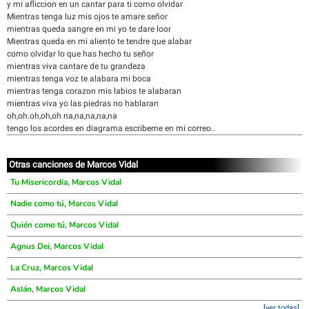
y mi afliccion en un cantar para ti como olvidar
Mientras tenga luz mis ojos te amare señor
mientras queda sangre en mi yo te dare loor
Mientras queda en mi aliento te tendre que alabar
como olvidar lo que has hecho tu señor
mientras viva cantare de tu grandeza
mientras tenga voz te alabara mi boca
mientras tenga corazon mis labios te alabaran
mientras viva yo las piedras no hablaran
oh,oh.oh,oh,oh na,na,na,na,na
tengo los acordes en diagrama escribeme en mi correo..
Otras canciones de Marcos Vidal
Tu Misericordia, Marcos Vidal
Nadie como tú, Marcos Vidal
Quién como tú, Marcos Vidal
Agnus Dei, Marcos Vidal
La Cruz, Marcos Vidal
Aslán, Marcos Vidal
[ver todas]