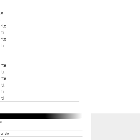
ar
.
rte
ti.
rte
ti.
rte
ti.
rte
ti.
ti.
ti
ar
cristo
hoy