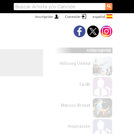
⚲
Inscripción
Conexión
Artistas Sugeridos
Hillsong United
La IBI
Marcos Brunet
Inspiración