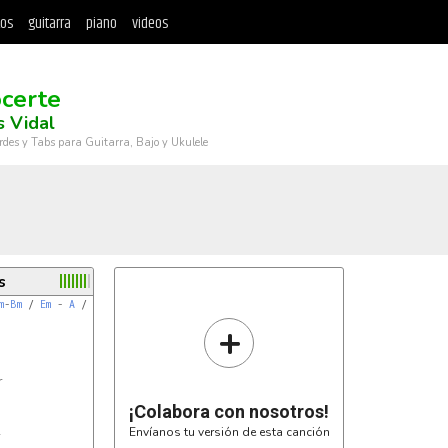
tos
guitarra
piano
videos
certe
 Vidal
rdes y Tabs para Guitarra, Bajo y Ukulele
s
m
-
Bm
 / 
Em
 - 
A
 / 
D
+


¡Colabora con nosotros!
Envíanos tu versión de esta canción