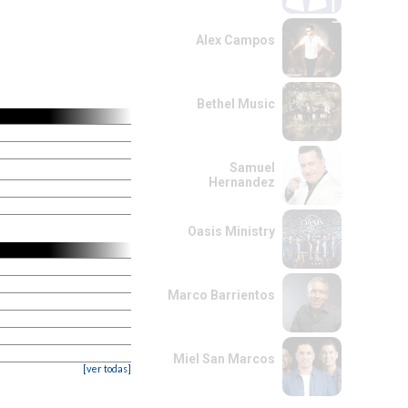
Alex Campos
Bethel Music
Samuel
Hernandez
Oasis Ministry
Marco Barrientos
Miel San Marcos
[ver todas]