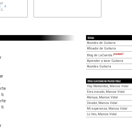
r

E
A
i.

Bm
Extras
Acordes de Guitarra
Afinador de Guitarra
i
¡nuevo!
Blog de LaCuerda
r
Aprender a tocar Guitarra
Acordes Guitarra
ar
Otras canciones de Marcos Vidal
.
Hay Momentos, Marcos Vidal
rte
Eres escudo, Marcos Vidal
ti.
Aleluya, Marcos Vidal
rte
Deudor, Marcos Vidal
ti.
Mi esperanza, Marcos Vidal
Lo Veo, Marcos Vidal
i
r