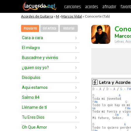
canciones
acordes
afinador
favori
Acordes de Guitarra
»
M
»
Marcos Vidal
» Conocerte (Tab)
Cono
Populares
del Artista
Historial
Marcos
Cara a cara
Letras, Aco
El milagro
Buscadme y viviréis
¿quien soy yo?
Discipulos
Letra y Acorde
Aqui estamos
D
 - 
A
 / 
D
 - 
A
 / 
G
 - 
F#
D
A
Salmo 84
F#m
G
Lléname de tí
Gm
F#m
Toda mi fuerza y vigor
Em
A
Tu Eres Dios
Mi futuro, Señor.

D
A
Oh Que Amor
F#m
G