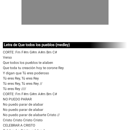
Letra de Que todos los pueblos (medley)
CORTE: Fm F#m G#m A#m Bm C#
Verso
Que todos los pueblos te alaben
Que toda tu creación hoy te corone Rey
Y digan que Tú eres poderoso
Tú eres Rey, Tú eres Rey
Tú eres Rey, Tú eres Rey //
Tú eres Rey ////
CORTE: Fm F#m G#m A#m Bm C#
NO PUEDO PARAR
No puedo parar de alabar
No puedo parar de alabar
No puedo parar de alabarte Cristo //
Cristo Cristo Cristo Cristo
CELEBRAR A CRISTO