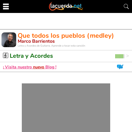
Que todos los pueblos (medley)
Marco Barrientos
Letra y Acordes de Guitarra. Aprende a tocar esta canción
Letra y Acordes
¡ Visita nuestro
nuevo
Blog !