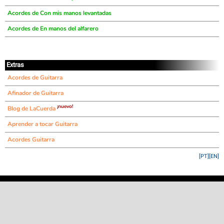
Acordes de Con mis manos levantadas
Acordes de En manos del alfarero
Extras
Acordes de Guitarra
Afinador de Guitarra
¡nuevo!
Blog de LaCuerda
Aprender a tocar Guitarra
Acordes Guitarra
[PT]
[EN]
©
LaCuerda
.net
·
·
·
aviso legal
privacidad
contacto