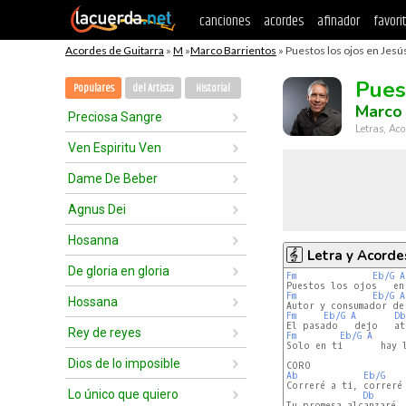
canciones
acordes
afinador
favori
Acordes de Guitarra
»
M
»
Marco Barrientos
» Puestos los ojos en Jesús
Pues
Populares
del Artista
Historial
Marco 
Preciosa Sangre
Letras, Aco
Ven Espiritu Ven
Dame De Beber
Agnus Dei
Hosanna
Letra y Acorde
De gloria en gloria
Fm
Eb/G
A
Fm
Eb/G
A
Hossana
Fm
Eb/G
A
Db
Rey de reyes
Fm
Eb/G
A
Solo en ti       hay l
Dios de lo imposible
Ab
Eb/G
Correré a ti, correré 
Lo único que quiero
Db
Tu promesa alcanzaré
