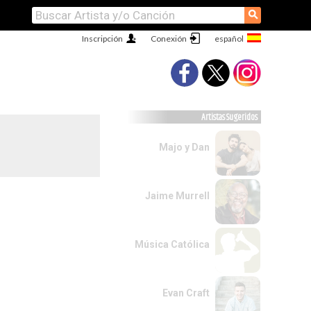
⚲
Inscripción
Conexión
Artistas Sugeridos
Majo y Dan
Jaime Murrell
Música Católica
Evan Craft