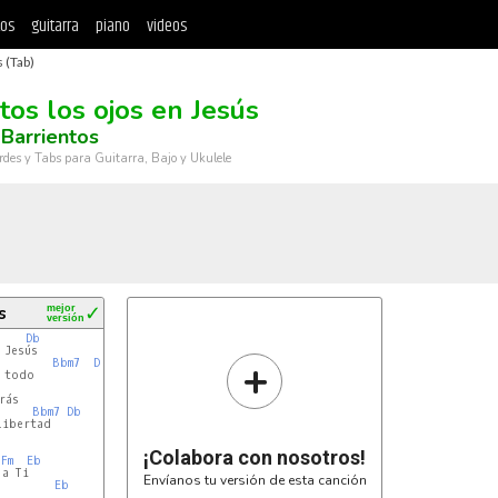
tos
guitarra
piano
videos
 (Tab)
tos los ojos en Jesús
Barrientos
rdes y Tabs para Guitarra, Bajo y Ukulele
s
mejor
✓
versión
Db
+
Bbm7
Db
Bbm7
Db
ibertad

¡Colabora con nosotros!
Fm
Eb
a Ti

Envíanos tu versión de esta canción
Eb