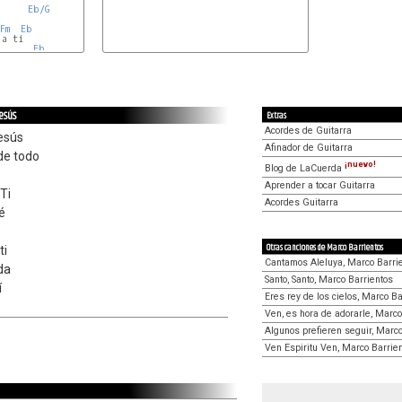
Eb/G
Fm
Eb
a ti

Eb
Jesús
Extras
Acordes de Guitarra
Jesús
Afinador de Guitarra
de todo
¡nuevo!
Blog de LaCuerda
Aprender a tocar Guitarra
 Ti
Acordes Guitarra
é
Otras canciones de Marco Barrientos
ti
Cantamos Aleluya, Marco Barri
da
Santo, Santo, Marco Barrientos
í
Eres rey de los cielos, Marco Ba
Ven, es hora de adorarle, Marco
Algunos prefieren seguir, Marco
Ven Espiritu Ven, Marco Barrie