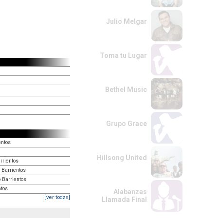
Julio Melgar
Toma tu Lugar
Bethel Music
Grupo Grace
entos
Hillsong United
rrientos
 Barrientos
 Barrientos
ntos
Alabanzas
[ver todas]
Llamada Final