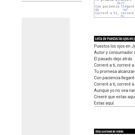
Db/F
Ab
Cm7
Correré a ti, correré 
Db
Letra de Puestos los ojos en 
Puestos los ojos en 
Autor y consumador 
El pasado dejo atrás
Correré a ti, correré a
Tu promesa alcanzar
Con paciencia llegaré
Correré a ti, correré a 
Aunque yo no vea na
Creeré que estas aqu
Estas aquí.
Otras canciones de interés