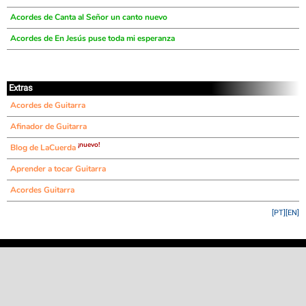
Acordes de Canta al Señor un canto nuevo
Acordes de En Jesús puse toda mi esperanza
Extras
Acordes de Guitarra
Afinador de Guitarra
¡nuevo!
Blog de LaCuerda
Aprender a tocar Guitarra
Acordes Guitarra
[PT]
[EN]
©
LaCuerda
.net
·
·
·
aviso legal
privacidad
contacto