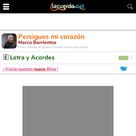
Persigues mi corazón
Marco Barrientos
Letra y Acordes de Guitarra. Aprende a tocar esta canción
Letra y Acordes
¡ Visita nuestro
nuevo
Blog !