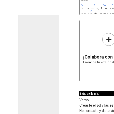
Dm
F
Gm
B
Enciendenos, Alumbrano
Dm
F
Dm
F
Gm
Bb
+
¡Colabora con
Envíanos tu versión d
Letra de Ilumina
Verso:
Creaste el sol y las es
Nos creaste y diste vi