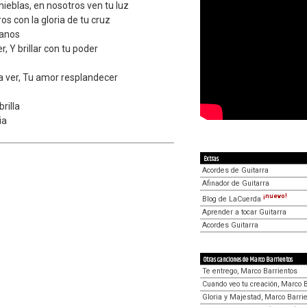
nieblas, en nosotros ven tu luz
os con la gloria de tu cruz
ranos
, Y brillar con tu poder
 ver, Tu amor resplandecer
brilla
ia
Extras
Acordes de Guitarra
Afinador de Guitarra
¡nuevo!
Blog de LaCuerda
Aprender a tocar Guitarra
Acordes Guitarra
Otras canciones de Marco Barrientos
Te entrego, Marco Barrientos
Cuando veo tu creación, Marco 
Gloria y Majestad, Marco Barri