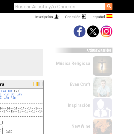
⚲
Inscripción
Conexión
Artistas Sugeridos
Música Religiosa
ra
Evan Craft
LAm
DO
I
REm
DO
LAm
I
LAm
REm
----------------------------------------------
Inspiración
----------------------------------------------
3)

14--14--14--14--14--14--12--12--12--12--12----
----------------------------------------------
----------------------------------------------
-|
--|
New Wine
-|
-|
-| (x3)