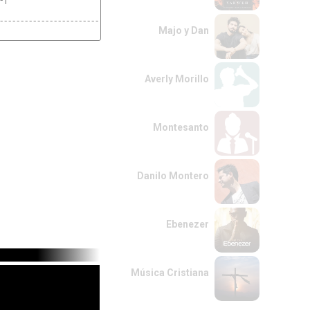
-|
-----------------------------------------|
Majo y Dan
Averly Morillo
Montesanto
Danilo Montero
Ebenezer
Música Cristiana