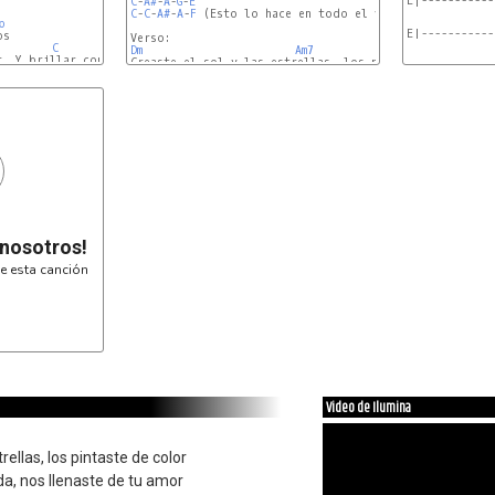
E|-----------
C
-
A#
-
A
-
G
-
E
C
-
C
-
A#
-
A
-
F
 (Esto lo hace en todo el verso)

b
E|-----------
s

C
Dm
Am7
C
Dm
 nosotros!
e esta canción
Video de Ilumina
trellas, los pintaste de color
da, nos llenaste de tu amor