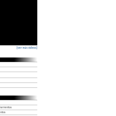
[ver más videos]
Barrientos
entos