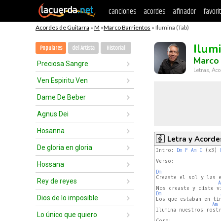
canciones
acordes
afinador
favori
Acordes de Guitarra
»
M
»
Marco Barrientos
» Ilumina (Tab)
Ilum
Populares
del Artista
Historial
Marco 
Preciosa Sangre
Letras, Aco
Ven Espiritu Ven
Dame De Beber
Agnus Dei
Hosanna
Letra y Acorde
De gloria en gloria
Intro: 
Dm
F
Am
C
 (x3) 
Verso:

Hossana
Dm
Creaste el sol y las e
Rey de reyes
A
Dm
Dios de lo imposible
Los que estaban en tin
Am
Ilumina nuestros rostr
Lo único que quiero
Coro:
