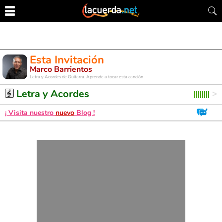
Esta Invitación
Marco Barrientos
Letra y Acordes de Guitarra. Aprende a tocar esta canción
Letra y Acordes
¡ Visita nuestro
nuevo
Blog !