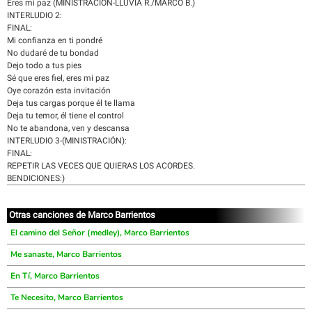
Eres mi paz (MINISTRACIÓN-LLUVIA R./MARCO B.)
INTERLUDIO 2:
FINAL:
Mi confianza en ti pondré
No dudaré de tu bondad
Dejo todo a tus pies
Sé que eres fiel, eres mi paz
Oye corazón esta invitación
Deja tus cargas porque él te llama
Deja tu temor, él tiene el control
No te abandona, ven y descansa
INTERLUDIO 3-(MINISTRACIÓN):
FINAL:
REPETIR LAS VECES QUE QUIERAS LOS ACORDES.
BENDICIONES:)
Otras canciones de Marco Barrientos
El camino del Señor (medley), Marco Barrientos
Me sanaste, Marco Barrientos
En Tí, Marco Barrientos
Te Necesito, Marco Barrientos