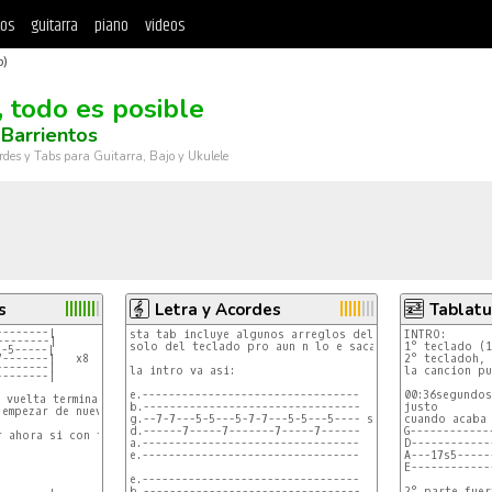
tos
guitarra
piano
videos
b)
, todo es posible
Barrientos
rdes y Tabs para Guitarra, Bajo y Ukulele
s
Letra y Acordes
Tablatu
--------|
sta tab incluye algunos arreglos del teclado.. pronto 
INTRO:

--------|
solo del teclado pro aun n lo e sacado completo..

1° teclado (1
--5-----|
7-------|   x8
2° tecladoh, 
--------|
la intro va asi:

la cancion pu
--------|
e.---------------------------------

00:36segundos
 vuelta termina con la primera

b.---------------------------------

justo

empezar de nuevo)

g.--7-7---5-5---5-7-7---5-5---5---- sto va varias vecs..
cuando acaba 
d.------7-----7-------7-----7------

G------------
 ahora si con toda la musica

a.---------------------------------

D------------
e.---------------------------------

A---17s5-----
E------------
e.---------------------------------

b.---------------------------------

2° parte fuert