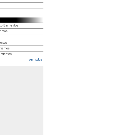
co Barrientos
ientos
entos
rientos
rrientos
[ver todas]