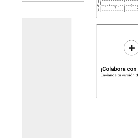
e|------------|------
B|------------|------
G|--7-7----5--|---5--
D|-------7----|------
A|------------|------
+
¡Colabora con
Envíanos tu versión d