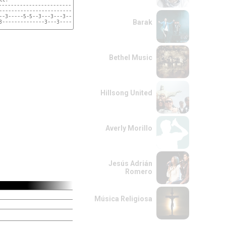
l teclado en las

----------------------------

----------------------------

--3-----5-5--3---3---3------ x 8

Barak
3--------------3---3--------

y seguido el verso:(tienen que escuchar bien la cancion)

 2

Bethel Music
----------------------------

----------------------------

--3-----5-5--3---3---3------ x 4

3--------------3---3--------

Hillsong United
------------
Averly Morillo
Jesús Adrián
Romero
Música Religiosa