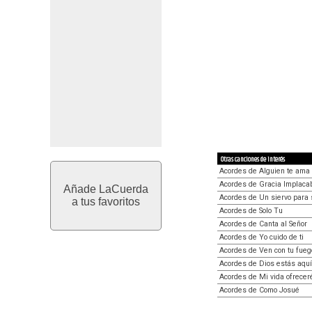
Otras canciones de interés
Acordes de Alguien te ama
Acordes de Gracia Implaca
Añade LaCuerda
Acordes de Un siervo para 
a tus favoritos
Acordes de Solo Tu
Acordes de Canta al Señor
Acordes de Yo cuido de ti
Acordes de Ven con tu fueg
Acordes de Dios estás aquí
Acordes de Mi vida ofrecer
Acordes de Como Josué