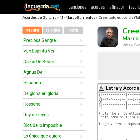
canciones
acordes
afinador
favori
Acordes de Guitarra
»
M
»
Marco Barrientos
» Cree, todo es posible (Ta
Cree
Populares
del Artista
Historial
Marco 
Preciosa Sangre
Letras, Aco
Ven Espiritu Ven
Dame De Beber
Agnus Dei
Hosanna
Letra y Acorde
De gloria en gloria
e|------------|------
B|------------|------
G|--7-7----5--|---5--
D|-------7----|------
Hossana
A|------------|------
E|------------|------
(noten ke en la ultima
Rey de reyes
 nota como si fuera a 
luego vuelve a empezar
Dios de lo imposible
Lo único que quiero