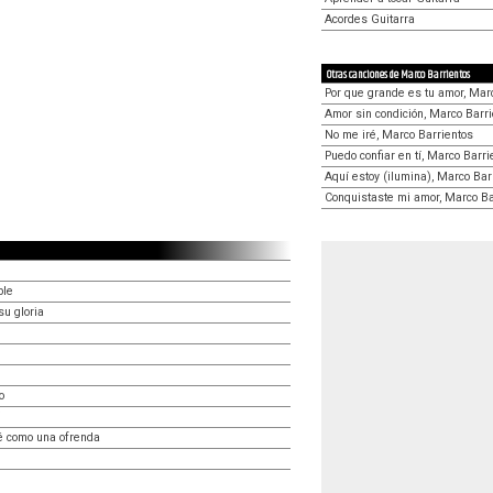
Acordes Guitarra
Otras canciones de Marco Barrientos
Por que grande es tu amor, Mar
Amor sin condición, Marco Barr
No me iré, Marco Barrientos
Puedo confiar en tí, Marco Barri
Aquí estoy (ilumina), Marco Bar
Conquistaste mi amor, Marco Ba
ble
su gloria
o
é como una ofrenda