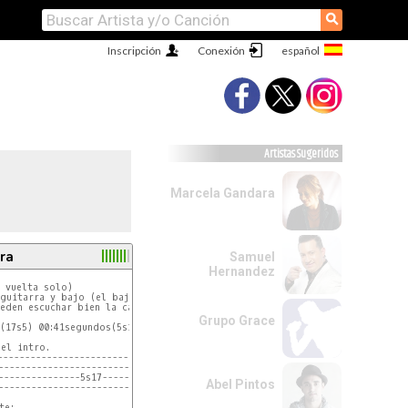
⚲
Inscripción
Conexión
Artistas Sugeridos
Marcela Gandara
ra
Samuel
Hernandez
subire el

 vuelta solo)

guitarra y bajo (el bajo entra con slide a los 36segundos de

eden escuchar bien la cancion y se daran cuenta)

Grupo Grace
(17s5) 00:41segundos(5s17) --> cae en el traste 17



el intro.

--------------------------------------

--------------------------------------

---------------5s17-------------------

Abel Pintos
--------------------------------------

e:
