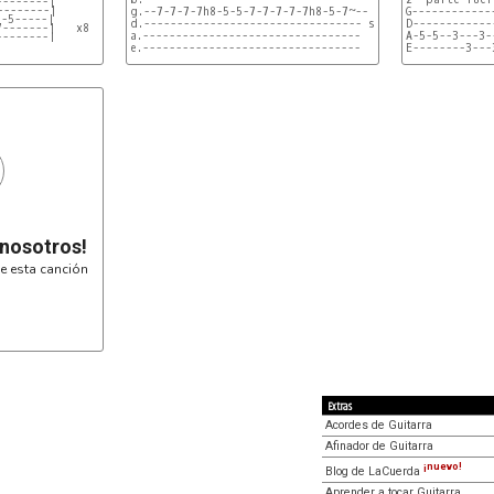
--------|
--------|
g.--7-7-7-7h8-5-5-7-7-7-7-7h8-5-7~-- sto es lo q hace e
G------------
--5-----|
d.--------------------------------- strofas..

D------------
7-------|   x8
a.---------------------------------

A-5-5--3---3-
--------|
e.---------------------------------

E--------3---
e.---------------------------------------------

termina en D 
b.-----8-7---------------------------------7---

G-----------

g.-7h8-----7h8p7--------------------------8-7~--

D-----------

d.---------------10-7h8p7----------7-8-10------

A---5~------ x
a.------------------------10-10-10-------------

E-----------

e.---------------------------------------------

intro

e.------------------------------------------

G------------
b.-----------------------------
D------------
A-5-5--3---3-
E--------3---
G------------
 nosotros!
e esta canción
Extras
Acordes de Guitarra
Afinador de Guitarra
¡nuevo!
Blog de LaCuerda
Aprender a tocar Guitarra