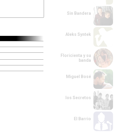
Sin Bandera
Aleks Syntek
Floricienta y su
banda
Miguel Bosé
los Secretos
El Barrio