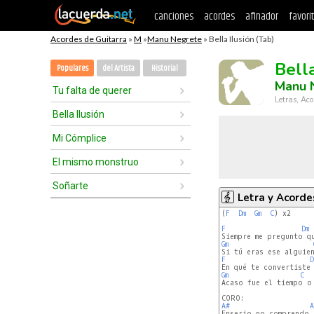
canciones
acordes
afinador
favori
Acordes de Guitarra
»
M
»
Manu Negrete
» Bella Ilusión (Tab)
Bella
Populares
del Artista
Historial
Manu 
Tu falta de querer
Letras, Aco
Bella Ilusión
Mi Cómplice
El mismo monstruo
Soñarte
Letra y Acorde
(
F
Dm
Gm
C
) x2

F
Dm
Gm
F
D
Gm
C
Acaso fue el tiempo o 
A#
A