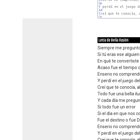
Gm
A#
Gm
Letra de Bella Ilusión
Siempre me pregunto
Si tú eras ese alguien
En qué te convertist
Acaso fue el tiempo o
Enserio no comprendo
Y perdí en el juego d
Creí que te conocía, 
Todo fue una bella ilu
Y cada día me pregu
Si todo fue un error
Si el día en que nos 
Fue el destino o fue D
Enserio no comprendo
Y perdí en el juego d
Creí que te conocía, 