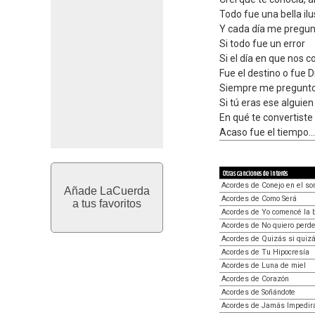
Todo fue una bella ilu
Y cada día me pregu
Si todo fue un error
Si el día en que nos 
Fue el destino o fue D
Siempre me pregunto
Si tú eras ese alguien
En qué te convertist
Acaso fue el tiempo...
Otras canciones de interés
Acordes de Conejo en el s
Añade LaCuerda
Acordes de Como Será
a tus favoritos
Acordes de Yo comencé la 
Acordes de No quiero perde
Acordes de Quizás si quiz
Acordes de Tu Hipocresía
Acordes de Luna de miel
Acordes de Corazón
Acordes de Soñándote
Acordes de Jamás Impedir