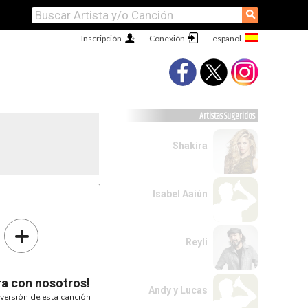
⚲
Inscripción
Conexión
Artistas Sugeridos
Shakira
Isabel Aaiún
+
Reyli
ra con nosotros!
Andy y Lucas
versión de esta canción