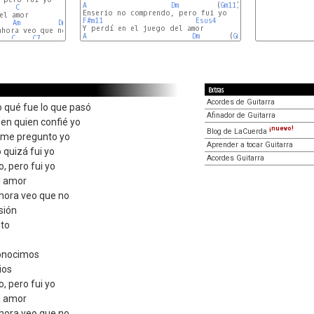
A
Dm
         (
Gm11
)

C
F#m11
Esus4
Am
Dm
A
Dm
       (
Gm11
)

C
C7
Extras
Acordes de Guitarra
 qué fue lo que pasó
Afinador de Guitarra
 en quien confié yo
¡nuevo!
Blog de LaCuerda
e me pregunto yo
Aprender a tocar Guitarra
 quizá fui yo
Acordes Guitarra
, pero fui yo
el amor
ahora veo que no
sión
nto
conocimos
ios
, pero fui yo
el amor
ahora veo que no