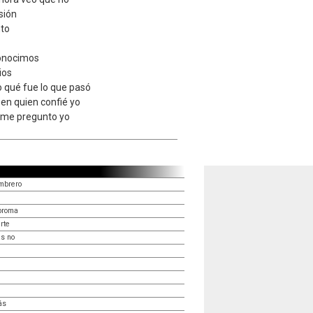
sión
nto
conocimos
ios
 qué fue lo que pasó
 en quien confié yo
e me pregunto yo
ombrero
broma
rte
ás no
ás