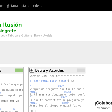
tos
guitarra
piano
videos
 Ilusión
Negrete
rdes y Tabs para Guitarra, Bajo y Ukulele
s
Letra y Acordes
CAPO EN 1ER TRASTE------------------- TONALIDAD "F"
E
C#m7
F#m11
Esus4
 (
Emaj7
) x2

E
C#m7
C
F#m11
Esus4
m
E
C#m7
quizá fui yo

¡Colabo
F#m11
Esus4
Acaso fue el tiempo o quizá fui yo

Envíanos tu 
m
Dm