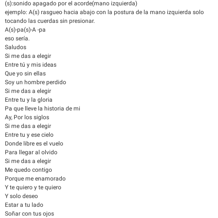
(s):sonido apagado por el acorde(mano izquierda)
ejemplo: A(s) rasgueo hacia abajo con la postura de la mano izquierda solo
tocando las cuerdas sin presionar.
A(s)-pa(s)-A -pa
eso sería.
Saludos
Si me das a elegir
Entre tú y mis ideas
Que yo sin ellas
Soy un hombre perdido
Si me das a elegir
Entre tu y la gloria
Pa que lleve la historia de mi
Ay, Por los siglos
Si me das a elegir
Entre tu y ese cielo
Donde libre es el vuelo
Para llegar al olvido
Si me das a elegir
Me quedo contigo
Porque me enamorado
Y te quiero y te quiero
Y solo deseo
Estar a tu lado
Soñar con tus ojos