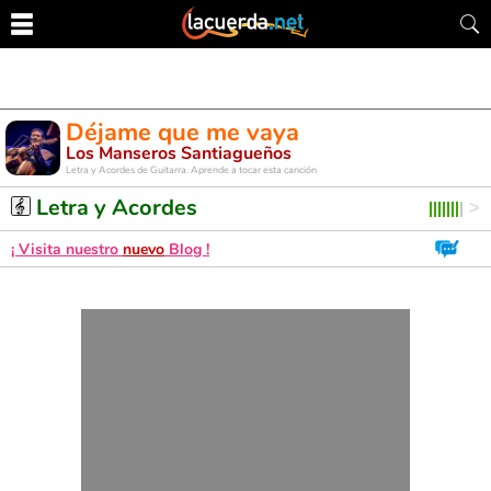
Déjame que me vaya
Los Manseros Santiagueños
Letra y Acordes de Guitarra. Aprende a tocar esta canción
Letra y Acordes
¡ Visita nuestro
nuevo
Blog !