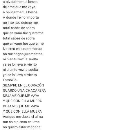
a olvidarme tus besos
dejame que me vaya
a olvidarme tus besos
A donde iré no importa
no intentes detenerme
total sabes de sobra
que en vano fué quererme
total sabes de sobra
que en vano fué quererme
No creo en tus promesas
no me hagas juramentos
ni bien tu voz la suelta
ya se lo llevá el viento
ni bien tu voz la suelta
ya se lo llevá el viento
Estribillo:
SIEMPRE EN EL CORAZÓN
GUARDO UNA CHACARERA
DEJAME QUE ME VAYA
Y QUE CON ELLA MUERA
DEJAME QUE ME VAYA
Y QUE CON ELLA MUERA
Aunque me duela el alma
tan solo pienso en irme
no quiero estar mañana