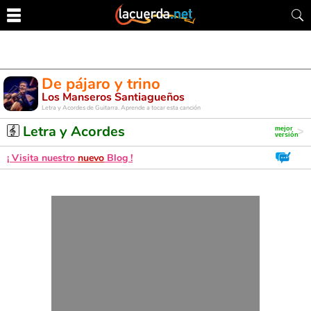
De pájaro y trino
Los Manseros Santiagueños
Letra y Acordes de Guitarra. Aprende a tocar esta canción
Letra y Acordes
¡ Visita nuestro
nuevo
Blog !