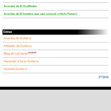
Acordes de El Gryffindor
Acordes de El hombre que casi conoció a Michi Panero
Extras
Acordes de Guitarra
Afinador de Guitarra
¡nuevo!
Blog de LaCuerda
Aprender a tocar Guitarra
Acordes Guitarra
[PT]
[EN]
©
LaCuerda
.net
·
·
·
aviso legal
privacidad
contacto