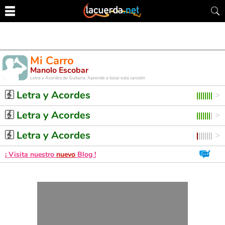
Mi Carro
Manolo Escobar
Letra y Acordes de Guitarra. Aprende a tocar esta canción
Letra y Acordes
Letra y Acordes
Letra y Acordes
¡ Visita nuestro
nuevo
Blog !