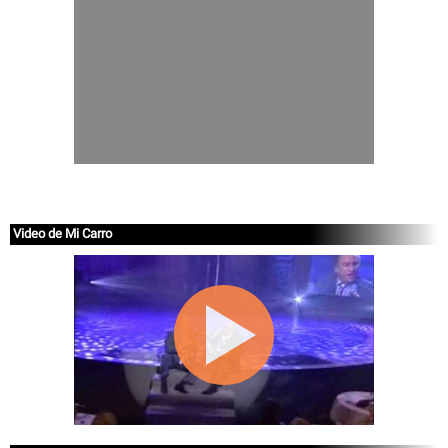
Video de Mi Carro