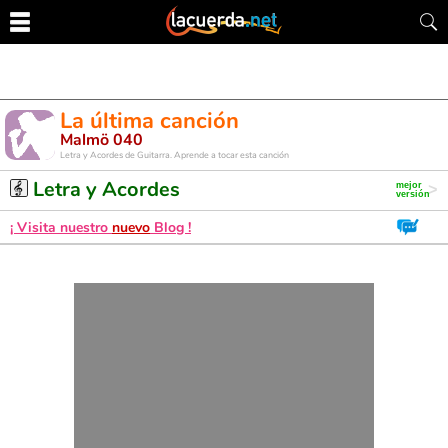
La última canción
Malmö 040
Letra y Acordes de Guitarra. Aprende a tocar esta canción
Letra y Acordes
¡ Visita nuestro
nuevo
Blog !