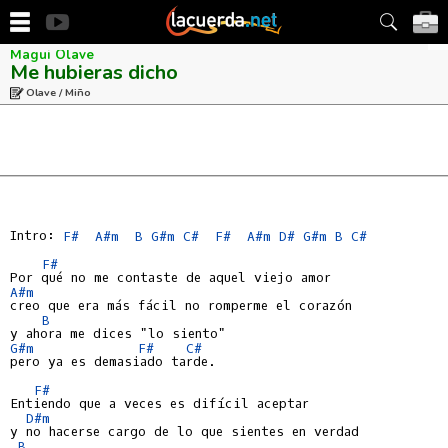
Magui Olave
Me hubieras dicho
Olave / Miño
Intro: 
F#
A#m
B
G#m
C#
F#
A#m
D#
G#m
B
C#
F#
A#m
creo que era más fácil no romperme el corazón

B
G#m
F#
C#
pero ya es demasiado tarde.

F#
Entiendo que a veces es difícil aceptar

D#m
y no hacerse cargo de lo que sientes en verdad

B