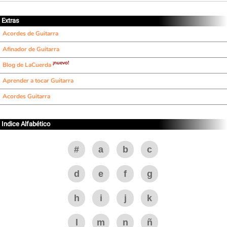
Extras
Acordes de Guitarra
Afinador de Guitarra
¡nuevo!
Blog de LaCuerda
Aprender a tocar Guitarra
Acordes Guitarra
Indice Alfabético
#
a
b
c
d
e
f
g
h
i
j
k
l
m
n
ñ