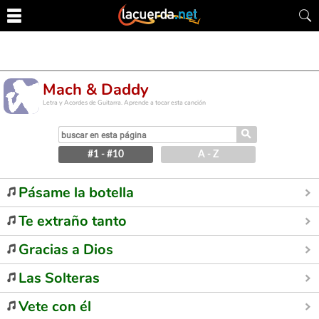
Mach & Daddy
Letra y Acordes de Guitarra. Aprende a tocar esta canción
⚲
#1 - #10
A - Z
Pásame la botella
Te extraño tanto
Gracias a Dios
Las Solteras
Vete con él