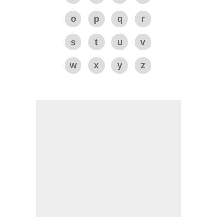
o
p
q
r
s
t
u
v
w
x
y
z