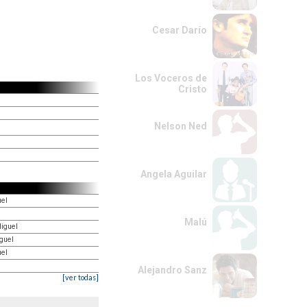
Cesar Darío
Los Voceros de
Cristo
Nelson Ned
Angela Aguilar
uel
Malú
Miguel
guel
uel
Alejandro Sanz
[ver todas]