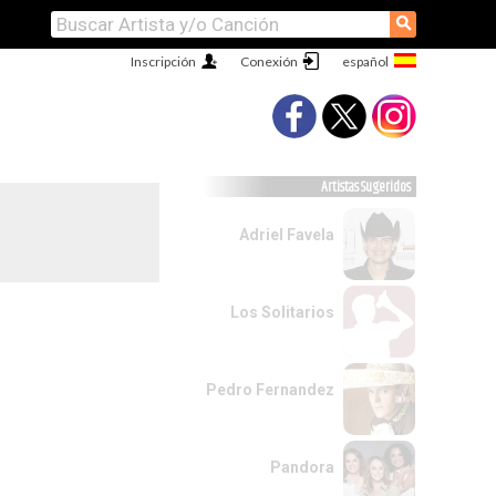
⚲
Inscripción
Conexión
Artistas Sugeridos
Adriel Favela
Los Solitarios
Pedro Fernandez
Pandora