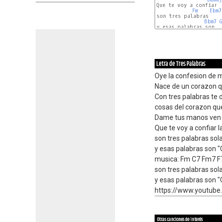
Que te voy a confiar  
Fm
Ebm7
son tres palabras     
Bbm7
y esas palabras son   
Letra de Tres Palabras
Oye la confesion de 
Nace de un corazon q
Con tres palabras te 
cosas del corazon qu
Dame tus manos ven 
Que te voy a confiar 
son tres palabras so
y esas palabras son
musica: Fm C7 Fm7 
son tres palabras so
y esas palabras son 
https://www.youtub
Otras canciones de interés