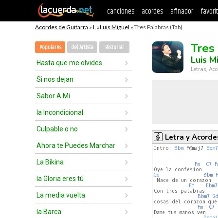
canciones
acordes
afinador
favori
Acordes de Guitarra
»
L
»
Luis Miguel
» Tres Palabras (Tab)
Tres
Populares
del Artista
Historial
Luis M
Hasta que me olvides
Letras, Aco
Si nos dejan
Sabor A Mi
la Incondicional
Culpable o no
Letra y Acorde
Ahora te Puedes Marchar
Intro: 
Bbm
 F@maj7 
Ebm7
La Bikina
Fm
C7
F
Gb
Bbm
la Gloria eres tú
 Nace de un corazon   
Fm
Ebm7
Con tres palabras     
La media vuelta
Bbm7
G
cosas del corazon que
Fm
C7
la Barca
Dame tus manos ven    
Dbmaj