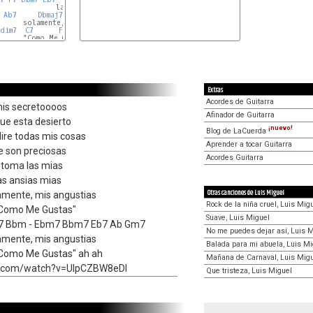
             las ansias mias

Ab7
Dbmaj7
G
     solamente, mis angustias

Gdim7
C7
Fm
Dbmaj7
C7
     "Como Me Gustas"

Extras
Acordes de Guitarra
mis secretoooos
Afinador de Guitarra
ue esta desierto
¡nuevo!
Blog de LaCuerda
dire todas mis cosas
Aprender a tocar Guitarra
e son preciosas
Acordes Guitarra
toma las mias
las ansias mias
Otras canciones de Luis Miguel
lamente, mis angustias
Rock de la niña cruel, Luis Mig
 "Como Me Gustas"
Suave, Luis Miguel
F7 Bbm - Ebm7 Bbm7 Eb7 Ab Gm7
No me puedes dejar así, Luis 
lamente, mis angustias
Balada para mi abuela, Luis Mi
"Como Me Gustas" ah ah
Mañana de Carnaval, Luis Mig
e.com/watch?v=UIpCZBW8eDI
Que tristeza, Luis Miguel