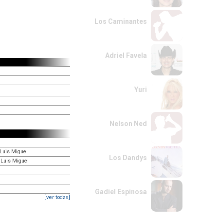
Los Caminantes
Adriel Favela
Yuri
Nelson Ned
 Luis Miguel
Los Dandys
 Luis Miguel
Gadiel Espinosa
[ver todas]