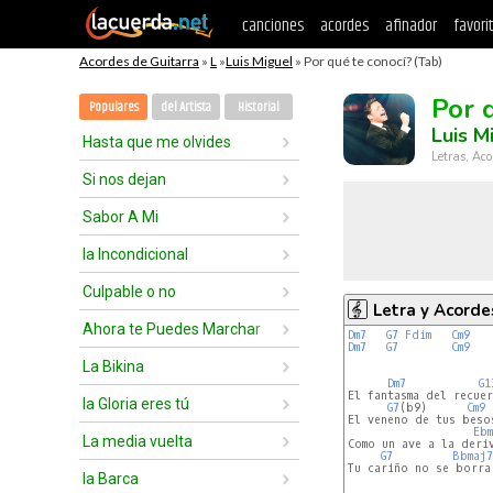
canciones
acordes
afinador
favori
Acordes de Guitarra
»
L
»
Luis Miguel
» Por qué te conocí? (Tab)
Por 
Populares
del Artista
Historial
Luis M
Hasta que me olvides
Letras, Aco
Si nos dejan
Sabor A Mi
la Incondicional
Culpable o no
Letra y Acorde
Ahora te Puedes Marchar
Dm7
G7
Fdim
Cm9
Dm7
G7
Cm9
La Bikina
Dm7
G1
El fantasma del recuer
la Gloria eres tú
G7
(b9)      
Cm9
El veneno de tus besos
Ebm
La media vuelta
Como un ave a la deriv
G7
Bbmaj7
Tu cariño no se borra 
la Barca