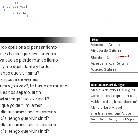
F11
F7
Bb
Ebadd9
Dm7
Dbdim
tengo que vivir     sin ti?

F11
F7
Fm7
Bb7
Bb
Cm7
Dm7
Am7b5
D7
Extras
Acordes de Guitarra
erdo aprisiona el pensamiento
Afinador de Guitarra
s es la miel que llevo adentro
¡nuevo!
Blog de LaCuerda
va que se pierde mar de llanto
Aprender a tocar Guitarra
...y me duele tanto y tanto
Acordes Guitarra
engo que vivir sin ti?
 angustia de vivir así
Otras canciones de Luis Miguel
ca y ¿ya vez?, te fuiste de mi lado
Más allá de todo, Luis Miguel
ués nos separó, al fin
Cómo es posible que a mi lado,
í si tengo que vivir sin ti?
Hablando de ti, hablando de mí,
 que yo de ti, mi amor
Mentira, Luis Miguel
n día tu camino sea mi camino
Si tu te atreves, Luis Miguel
 si tengo que vivir sin ti?
Amor, Amor, Amor, Luis Miguel
n día tu camino sea mi camino
 si tengo que vivir sin ti?