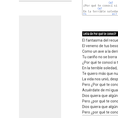
Cm7
¿Por qué te conocí si 
Cm7
Eb
Ab7
Letra de Por qué te conocí?
El fantasma del recu
El veneno de tus beso
Como un ave a la deri
Tu cariño no se borra 
¿Por qué te conocí si t
En la terrible soledad,
Te quiero más que nun
La vida nos unió, desp
Pero ¿Por qué te conoc
Acuérdate de mí igual
Dios quiera que algú
Pero ¿por qué te conocí
Dios quiera que algú
Pero ¿por qué te conocí