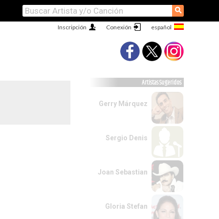
⚲
Inscripción
Conexión
Artistas Sugeridos
Gerry Márquez
Sergio Denis
Joan Sebastian
Gloria Stefan