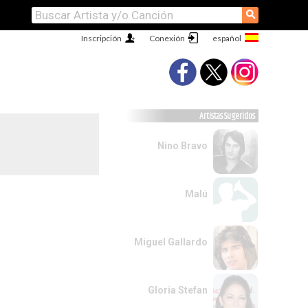
⚲
Inscripción
Conexión
Artistas Sugeridos
Nino Bravo
Malú
Miguel Gallardo
Gloria Stefan