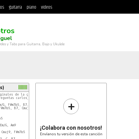
tos
guitarra
piano
videos
tros
iguel
rdes y Tabs para Guitarra, Bajo y Ukulele
s)
ginales de la grabacion

eguntas carlos_magnvxs@hotmail.com

+
m/G, F#m7b5, B7, Em, Em/G,

F#m7b5, B7, Cmaj9, F#m9

5

m/G, Am9

¡Colabora con nosotros!
 Cmaj9, F#m7b5

Envíanos tu versión de esta canción
3, C, B7
