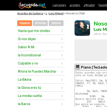
canciones
acordes
afinador
favori
Acordes de Guitarra
»
L
»
Luis Miguel
» Nosotros (Tab)
Noso
Populares
del Artista
Historial
Luis M
Hasta que me olvides
Letras, Aco
Si nos dejan
Sabor A Mi
la Incondicional
Culpable o no
Piano (Teclado
Ahora te Puedes Marchar
Estos acordes son ori
esta en tono de(Em).pr
La Bikina
Intro: Fmaj7#11, Em, E
F#m7b5, F7, Em, Em/G, 
F9#11.

la Gloria eres tú
        Em, Em/G, F#m7b
Atiéndeme

La media vuelta
          B7#5    Em, E
Quiero decirte algo

        D13     Gmaj7,
la Barca
Que quizá no esperes

     B7b5     Em11, G1