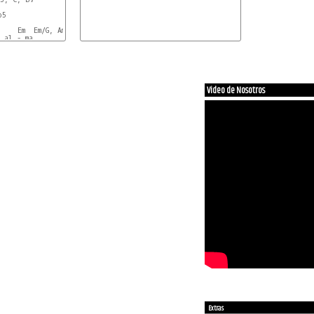
5

    Em  Em/G, Am11

 al - ma

j7  Cmaj9, F#m7b5

e

de escala a E mayor)

, F#m7, B7

13

Video de Nosotros
j7  F#m7

s

dd2)/G#

s

, G#m7, Gm7

s

#m7, F
Extras