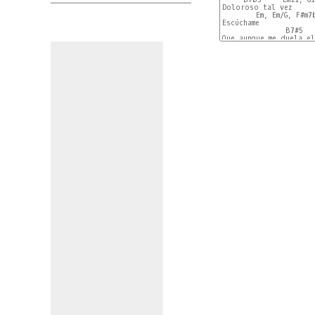
Doloroso tal vez

        Em, Em/G, F#m7b
Escúchame

               B7#5   
Que aunque me duela el
        D13        Gma
Yo necesito hablar - t
         (aqui cambia 
    B7#5    G#m7, C#m7
Y así lo haré

   E      C#m7, F#m7, B
Nosotros

                   Ema
Que fuimos tan sincero
                   E(a
Que desde que nos vimo
  Gdim7      F#m7   B13
Amándonos estamos

   F#m7    B13

Nosotros

                 F#m7

Que del amor hici - mo
               B13

Un sol maravill-oso

               G#m7  C