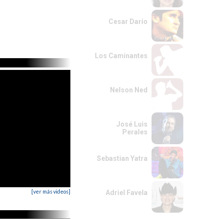
Cesar Darío
Los Caminantes
Nelson Ned
José Luis
Perales
Sebastian Yatra
[ver más videos]
Adriel Favela