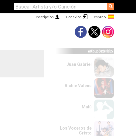
⚲
Inscripción
Conexión
Artistas Sugeridos
Juan Gabriel
Richie Valens
Malú
Los Voceros de
Cristo