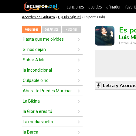
canciones
acordes
afinador
favori
Acordes de Guitarra
»
L
»
Luis Miguel
» Es por tí (Tab)
Es po
Populares
del Artista
Historial
Luis M
Hasta que me olvides
Letras, Aco
Si nos dejan
Sabor A Mi
la Incondicional
Culpable o no
Letra y Acorde
Ahora te Puedes Marchar
La Bikina
la Gloria eres tú
La media vuelta
la Barca