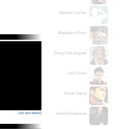
Alberto Cortez
Alejandro Sanz
Diego Verdaguer
Luis Fonsi
Cesar Darío
[ver más videos]
Gadiel Espinosa