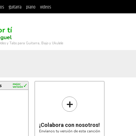
tos
guitarra
piano
videos
r tí
iguel
rdes y Tabs para Guitarra, Bajo y Ukulele
s
mejor
✓
versión
+
¡Colabora con nosotros!
Envíanos tu versión de esta canción