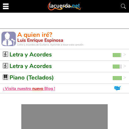
A quien iré?
Luis Enrique Espinosa
Letra y Acordes de Guitarra. Aprende a tocar esta canción
Letra y Acordes
Letra y Acordes
Piano (Teclados)
¡ Visita nuestro
nuevo
Blog !