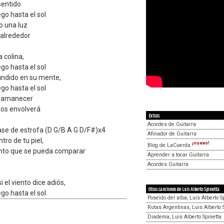
sentido
ego hasta el sol
o una luz
 alrededor
 colina,
ego hasta el sol
undido en su mente,
ego hasta el sol
el amanecer
nos envolverá
Extras
Acordes de Guitarra
ase de estrofa (D G/B A G D/F#)x4
Afinador de Guitarra
tro de tu piel,
¡nuevo!
Blog de LaCuerda
to que se pueda comparar
Aprender a tocar Guitarra
Acordes Guitarra
i el viento dice adiós,
Otras canciones de Luis Alberto Spinetta
ego hasta el sol.
Poseido del alba, Luis Alberto S
Rutas Argentinas, Luis Alberto 
Diadema, Luis Alberto Spinetta