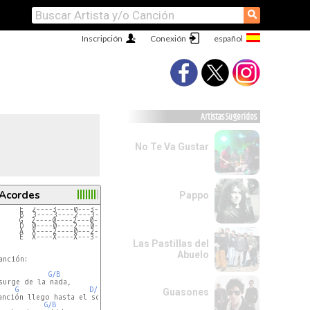
⚲
Inscripción
Conexión
Artistas Sugeridos
No Te Va Gustar
 Acordes
Pappo
     E  2----3----0---3----2-----0----1----3----0--
     B  3----3----2---3----3-----1----3----3----3--
     G  2----0----2---0----2-----0----2----0----2--
     D  0----0----2---0----0-----2----3----2----2--
     A  X----2----0---2----0-----0----1----2----0--
     E  X----X----X---3----2-----X----X----0----X--
Las Pastillas del
Abuelo
nción:

G/B
surge de la nada,

G
D/F#
Guasones
anción llego hasta el sol

G/B