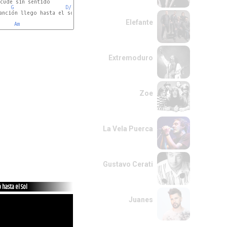
cude sin sentido

G
D/F#
anción llego hasta el sol

Elefante
Am
Extremoduro
Zoe
La Vela Puerca
Gustavo Cerati
 hasta el Sol
Juanes