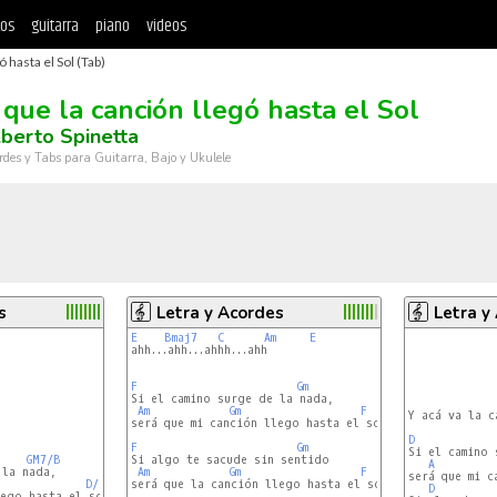
tos
guitarra
piano
videos
ó hasta el Sol (Tab)
 que la canción llegó hasta el Sol
lberto Spinetta
rdes y Tabs para Guitarra, Bajo y Ukulele
s
Letra y Acordes
Letra y
             
E
Bmaj7
C
Am
E
             
ahh...ahh...ahhh...ahh

             
             
             
             
F
Gm
Si el camino surge de la nada,

Am
Gm
F
Y acá va la ca
será que mi canción llego hasta el sol

D
F
Gm
Si el camino 
GM7/B
Si algo te sacude sin sentido

A
la nada,

Am
Gm
F
será que mi c
D/F#
será que la canción llego hasta el sol

D