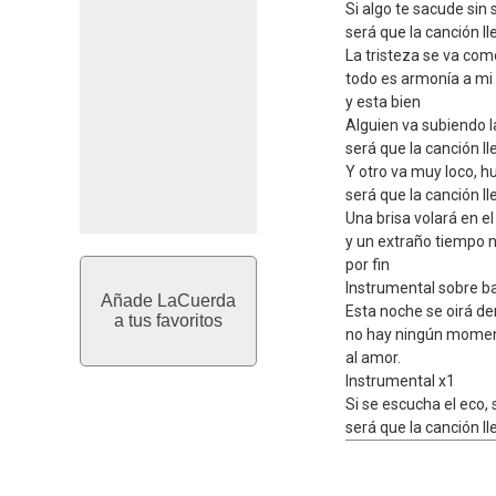
Si algo te sacude sin 
será que la canción ll
La tristeza se va com
todo es armonía a mi
y esta bien
Alguien va subiendo la
será que la canción ll
Y otro va muy loco, h
será que la canción ll
Una brisa volará en 
y un extraño tiempo 
por fin
Instrumental sobre b
Añade LaCuerda
Esta noche se oirá den
a tus favoritos
no hay ningún momen
al amor.
Instrumental x1
Si se escucha el eco, s
será que la canción ll