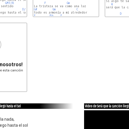
Si algo te sa
GM7/B
F
Gm
A
sentido

será que la c
D/F#
G#
Gm
C
ego hasta el sol

D
F
Bb
F
E
 nosotros!
e esta canción
legó hasta el Sol
Video de Será que la canción llegó
 la nada,
ego hasta el sol