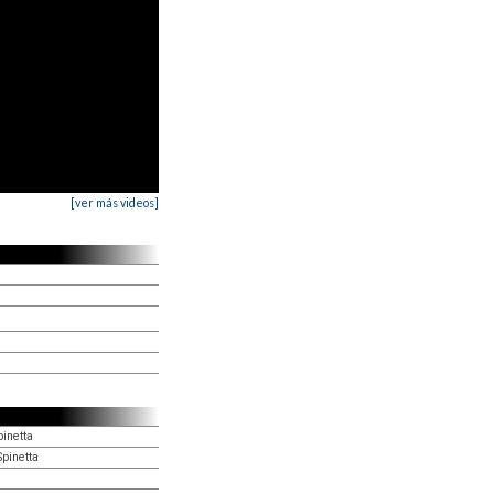
[ver más videos]
pinetta
Spinetta