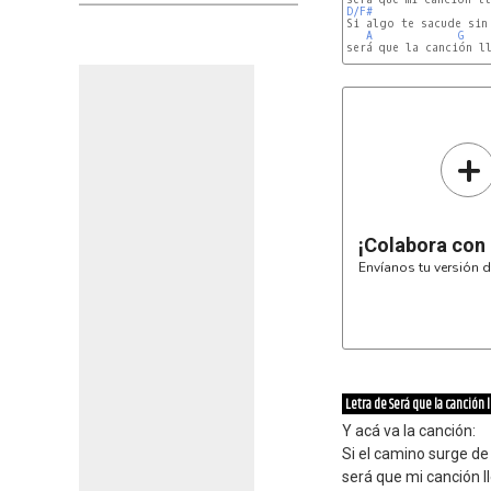
D/F#
Si algo te sacude sin 
A
G
será que la canción ll
D
Am11/
+
¡Colabora con
Envíanos tu versión d
Letra de Será que la canción l
Y acá va la canción:
Si el camino surge de
será que mi canción ll