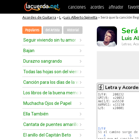
canciones
acordes
afinador
favori
Acordes de Guitarra
»
L
»
Luis Alberto Spinetta
» Será que la canción lleg
Será
Populares
del Artista
Historial
Luis A
Seguir viviendo sin tu amor
Letras, Aco
Bajan
Durazno sangrando
Todas las hojas son del viento
Canción para los días de la vida
Letra y Acorde
Los libros de la buena memoria
D/F#:   200232
GM7/B:  x20032
Am11/E: xx5530
Muchacha Ojos de Papel
A#M#11: x13230
G/B:    x20001
Ella También
Cantata de puentes amarillos
D/F#
Si el camino surge de 
El anillo del Capitán Beto
A
G