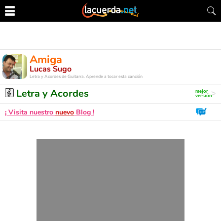
Amiga
Lucas Sugo
Letra y Acordes de Guitarra. Aprende a tocar esta canción
Letra y Acordes
¡ Visita nuestro
nuevo
Blog !