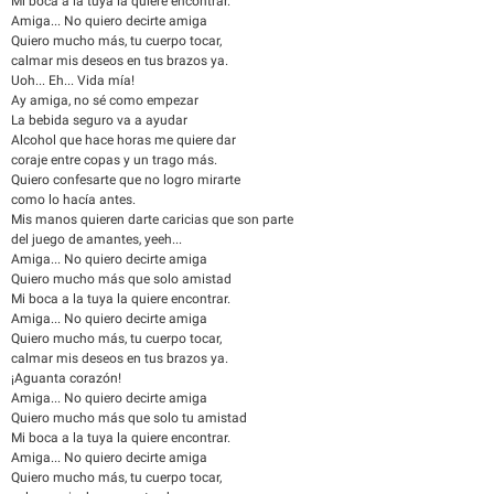
Mi boca a la tuya la quiere encontrar.
Amiga... No quiero decirte amiga
Quiero mucho más, tu cuerpo tocar,
calmar mis deseos en tus brazos ya.
Uoh... Eh... Vida mía!
Ay amiga, no sé como empezar
La bebida seguro va a ayudar
Alcohol que hace horas me quiere dar
coraje entre copas y un trago más.
Quiero confesarte que no logro mirarte
como lo hacía antes.
Mis manos quieren darte caricias que son parte
del juego de amantes, yeeh...
Amiga... No quiero decirte amiga
Quiero mucho más que solo amistad
Mi boca a la tuya la quiere encontrar.
Amiga... No quiero decirte amiga
Quiero mucho más, tu cuerpo tocar,
calmar mis deseos en tus brazos ya.
¡Aguanta corazón!
Amiga... No quiero decirte amiga
Quiero mucho más que solo tu amistad
Mi boca a la tuya la quiere encontrar.
Amiga... No quiero decirte amiga
Quiero mucho más, tu cuerpo tocar,