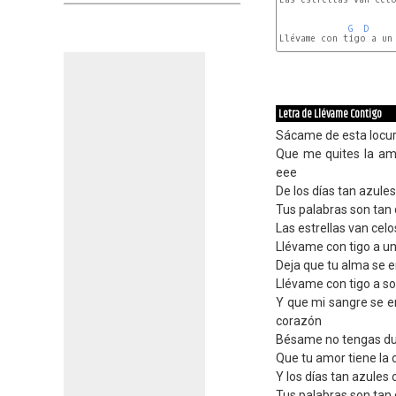
G
D
Llévame con tigo a un 
G
Letra de Llévame Contigo
Sácame de esta locur
Que me quites la am
eee
De los días tan azul
Tus palabras son tan
Las estrellas van cel
Llévame con tigo a un
Deja que tu alma se e
Llévame con tigo a s
Y que mi sangre se 
corazón
Bésame no tengas du
Que tu amor tiene la 
Y los días tan azules
Tus palabras son tan