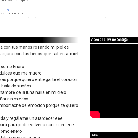
Em
C
baile de sueños

D
C
D
Video de Llévame Contigo
a con tus manos rozando mi piel ee
argura con tus besos que saben a miel
es como Enero
 dulces que me muero
osas porque quiero entregarte el corazón
 baile de sueños
namore de la luna halla en mi cielo
oñar sin miedos
emborrache de emoción porque te quiero
da y regálame un atardecer eee
cura para poder volver a nacer eee eee
 como enero
Extras
 dulces que me muero