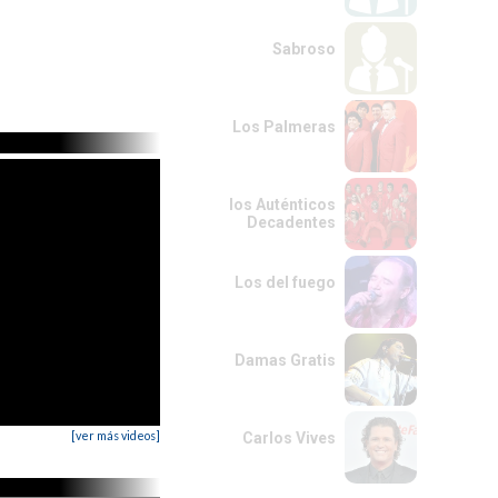
Sabroso
Los Palmeras
los Auténticos
Decadentes
Los del fuego
Damas Gratis
[ver más videos]
Carlos Vives