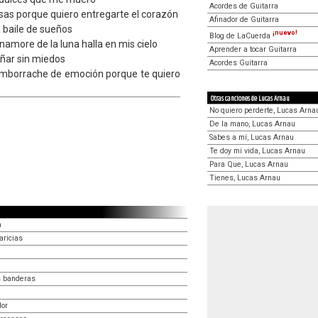
Acordes de Guitarra
osas porque quiero entregarte el corazón
Afinador de Guitarra
 baile de sueños
¡nuevo!
Blog de LaCuerda
namore de la luna halla en mis cielo
Aprender a tocar Guitarra
oñar sin miedos
Acordes Guitarra
emborrache de emoción porque te quiero
Otras canciones de Lucas Arnau
No quiero perderte, Lucas Arna
De la mano, Lucas Arnau
Sabes a mí, Lucas Arnau
Te doy mi vida, Lucas Arnau
Para Que, Lucas Arnau
Tienes, Lucas Arnau
a
aricias
s banderas
dor