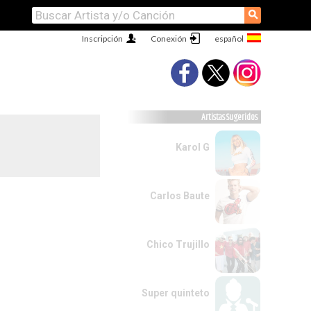
⚲
Inscripción
Conexión
Artistas Sugeridos
Karol G
Carlos Baute
Chico Trujillo
Super quinteto