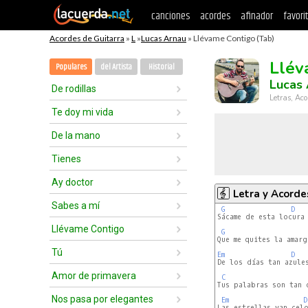
canciones
acordes
afinador
favori
Acordes de Guitarra
»
L
»
Lucas Arnau
» Llévame Contigo (Tab)
Llév
Populares
del Artista
Historial
Lucas
De rodillas
Letras, Aco
Te doy mi vida
De la mano
Tienes
Ay doctor
Letra y Acorde
Sabes a mí
G
D
Sácame de esta locura 
Llévame Contigo
G
Que me quites la amarg
Tú
Em
D
De los días tan azules
Amor de primavera
C
Tus palabras son tan d
Nos pasa por elegantes
Em
D
Las estrellas van cel