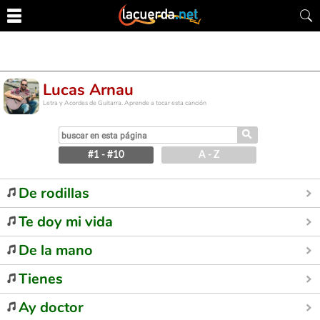
Lucas Arnau
Letra y Acordes de Guitarra. Aprende a tocar esta canción
⚲
#1 - #10
A - Z
De rodillas
Te doy mi vida
De la mano
Tienes
Ay doctor