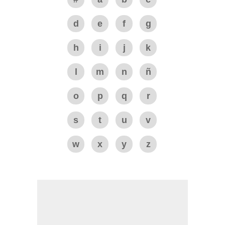
d
e
f
g
h
i
j
k
l
m
n
ñ
o
p
q
r
s
t
u
v
w
x
y
z