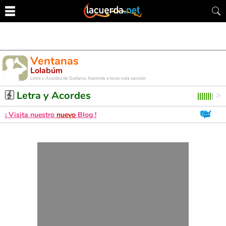
Ventanas
Lolabúm
Letra y Acordes de Guitarra. Aprende a tocar esta canción
Letra y Acordes
¡ Visita nuestro
nuevo
Blog !