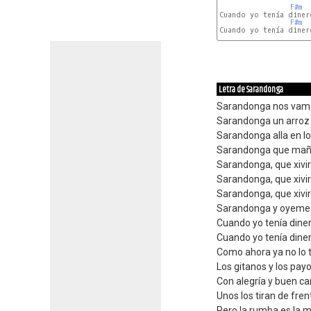
F#m
Cuando yo tenía dinero
F#m
Cuando yo tenía dinero
Letra de Sarandonga
Sarandonga nos vam
Sarandonga un arroz
Sarandonga alla en lo
Sarandonga que mañ
Sarandonga, que xiviri,
Sarandonga, que xiviri,
Sarandonga, que xiviri,
Sarandonga y oyeme 
Cuando yo tenía din
Cuando yo tenía din
Como ahora ya no lo 
Los gitanos y los pay
Con alegría y buen 
Unos los tiran de frent
Pero la rumba es la m