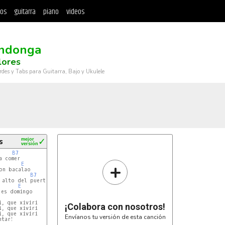
tos
guitarra
piano
videos
ndonga
lores
rdes y Tabs para Guitarra, Bajo y Ukulele
s
mejor
✓
versión
B7
 comer

+
E
on bacalao

B7
 alto del puerto

E
es domingo

, que xiviri

¡Colabora con nosotros!
, que xiviri

, que xiviri

Envíanos tu versión de esta canción
tar!
