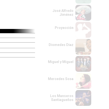
José Alfredo
Jiménez
Proyección
Diomedes Diaz
Miguel y Miguel
Mercedes Sosa
Los Manseros
Santiagueños