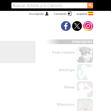
⚲
Inscripción
Conexión
Artistas Sugeridos
Pedro Infante
Antologia
Neway
Villancicos