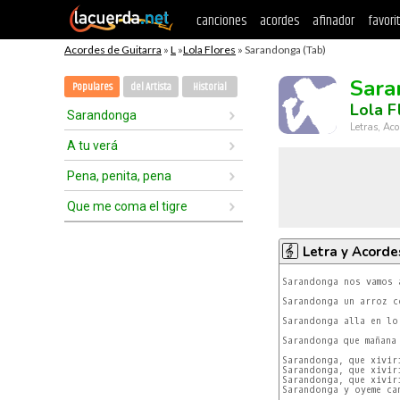
canciones
acordes
afinador
favori
Acordes de Guitarra
»
L
»
Lola Flores
» Sarandonga (Tab)
Sara
Populares
del Artista
Historial
Lola F
Sarandonga
Letras, Aco
A tu verá
Pena, penita, pena
Que me coma el tigre
Letra y Acorde
Sarandonga nos vamos a
Sarandonga un arroz c
Sarandonga alla en lo
Sarandonga que mañana 
Sarandonga, que xiviri
Sarandonga, que xiviri
Sarandonga, que xiviri
Sarandonga y oyeme can