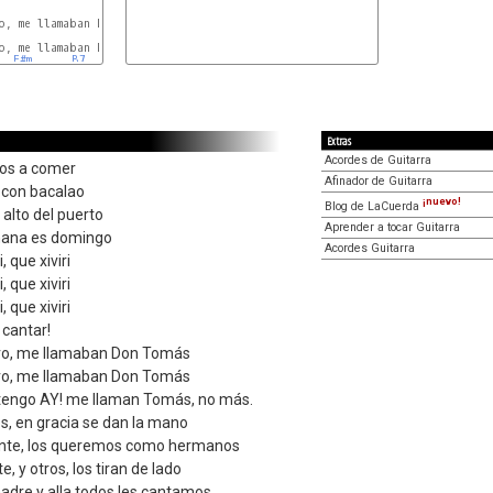
E
, me llamaban Don Tomás

E
, me llamaban Don Tomás

F#m
B7
E
Extras
Acordes de Guitarra
os a comer
Afinador de Guitarra
 con bacalao
¡nuevo!
Blog de LaCuerda
 alto del puerto
Aprender a tocar Guitarra
ana es domingo
Acordes Guitarra
 que xiviri
 que xiviri
 que xiviri
cantar!
ero, me llamaban Don Tomás
ero, me llamaban Don Tomás
tengo AY! me llaman Tomás, no más.
os, en gracia se dan la mano
cante, los queremos como hermanos
e, y otros, los tiran de lado
adre y alla todos les cantamos